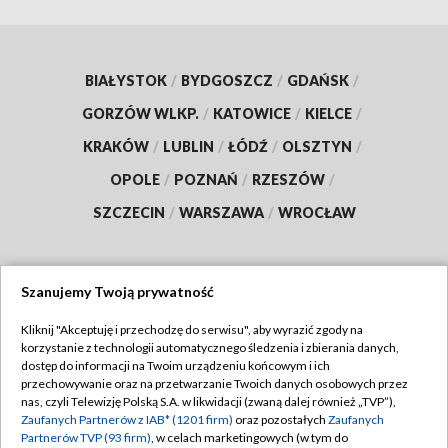
BIAŁYSTOK
/
BYDGOSZCZ
/
GDAŃSK
/
GORZÓW WLKP.
/
KATOWICE
/
KIELCE
/
KRAKÓW
/
LUBLIN
/
ŁÓDŹ
/
OLSZTYN
/
OPOLE
/
POZNAŃ
/
RZESZÓW
/
SZCZECIN
/
WARSZAWA
/
WROCŁAW
Szanujemy Twoją prywatność
Dołącz do nas:
Kliknij "Akceptuję i przechodzę do serwisu", aby wyrazić zgody na
korzystanie z technologii automatycznego śledzenia i zbierania danych,
TVP
dostęp do informacji na Twoim urządzeniu końcowym i ich
Abonament TVP
przechowywanie oraz na przetwarzanie Twoich danych osobowych przez
Regulamin TVP
nas, czyli Telewizję Polską S.A. w likwidacji (zwaną dalej również „TVP”),
Emisja w TVP
Polityka prywatności
Zaufanych Partnerów z IAB* (1201 firm)
oraz pozostałych
Zaufanych
Partnerów TVP (93 firm)
, w celach marketingowych (w tym do