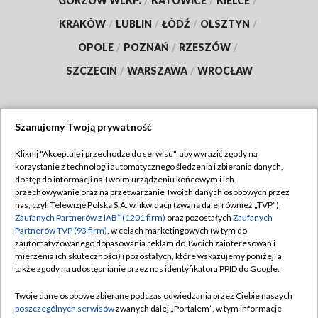
GORZÓW WLKP.
/
KATOWICE
/
KIELCE
/
KRAKÓW
/
LUBLIN
/
ŁÓDŹ
/
OLSZTYN
/
OPOLE
/
POZNAŃ
/
RZESZÓW
/
SZCZECIN
/
WARSZAWA
/
WROCŁAW
Szanujemy Twoją prywatność
Dołącz do nas:
Kliknij "Akceptuję i przechodzę do serwisu", aby wyrazić zgody na
korzystanie z technologii automatycznego śledzenia i zbierania danych,
TVP
dostęp do informacji na Twoim urządzeniu końcowym i ich
Abonament TVP
przechowywanie oraz na przetwarzanie Twoich danych osobowych przez
Regulamin TVP
nas, czyli Telewizję Polską S.A. w likwidacji (zwaną dalej również „TVP”),
Emisja w TVP
Polityka prywatności
Zaufanych Partnerów z IAB* (1201 firm)
oraz pozostałych
Zaufanych
Partnerów TVP (93 firm)
, w celach marketingowych (w tym do
Centrum informacji TVP
Moje zgody
zautomatyzowanego dopasowania reklam do Twoich zainteresowań i
mierzenia ich skuteczności) i pozostałych, które wskazujemy poniżej, a
Naziemna Telewizja Cyfrowa
Pomoc
także zgody na udostępnianie przez nas identyfikatora PPID do Google.
Sklep TVP
Biuro reklamy
Twoje dane osobowe zbierane podczas odwiedzania przez Ciebie naszych
Rada Programowa
Kontakt
poszczególnych serwisów
zwanych dalej „Portalem”, w tym informacje