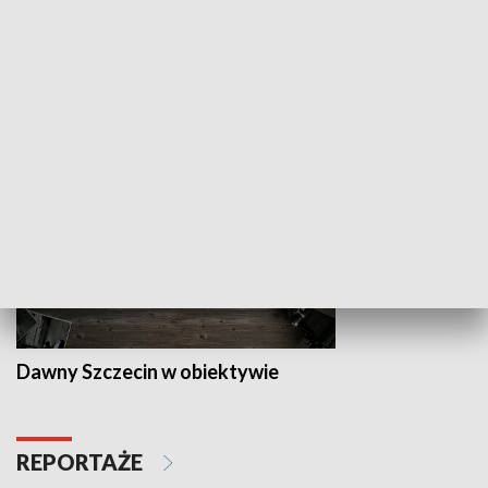
Z indeksem w ręku
Droga po suk
HISTORIA
Dawny Szczecin w obiektywie
REPORTAŻE