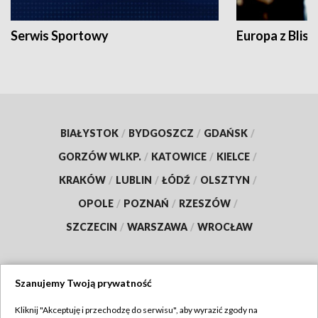
Serwis Sportowy
Europa z Blisk
BIAŁYSTOK
/
BYDGOSZCZ
/
GDAŃSK
/
GORZÓW WLKP.
/
KATOWICE
/
KIELCE
/
KRAKÓW
/
LUBLIN
/
ŁÓDŹ
/
OLSZTYN
/
OPOLE
/
POZNAŃ
/
RZESZÓW
/
SZCZECIN
/
WARSZAWA
/
WROCŁAW
Szanujemy Twoją prywatność
Dołącz do nas:
Kliknij "Akceptuję i przechodzę do serwisu", aby wyrazić zgody na