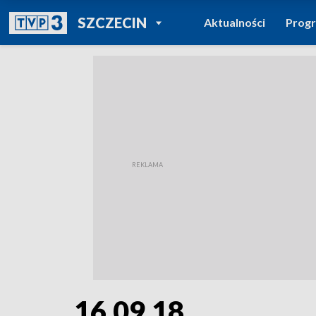
POWRÓT DO
SZCZECIN
Aktualności
Prog
TVP REGIONY
16.09.18