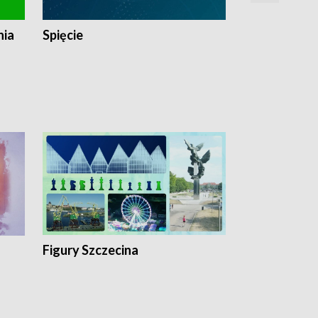
nia
Spięcie
Niedziałkow
Figury Szczecina