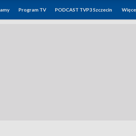
ramy
Program TV
PODCAST TVP3 Szczecin
Więce