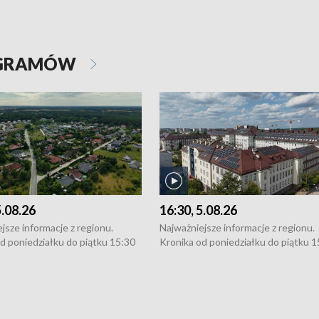
OGRAMÓW
5.08.26
16:30, 5.08.26
jsze informacje z regionu.
Najważniejsze informacje z regionu.
d poniedziałku do piątku 15:30
Kronika od poniedziałku do piątku 1
16:30 (+ rozmowa), 18:30, 21:30.
(flesz), 16:30 (+ rozmowa), 18:30, 21
y i święta 15:30 i 16:30
W weekendy i święta 15:30 i 16:30
8:30 i 21:30. Dziennikarze czekają
(flesz), 18:30 i 21:30. Dziennikarze c
a zgłoszenia: Szczecin - tel. 91-
na Państwa zgłoszenia: Szczecin - te
0, Koszalin - tel. 94-34-50-054,
4 8-10-400, Koszalin - tel. 94-34-50