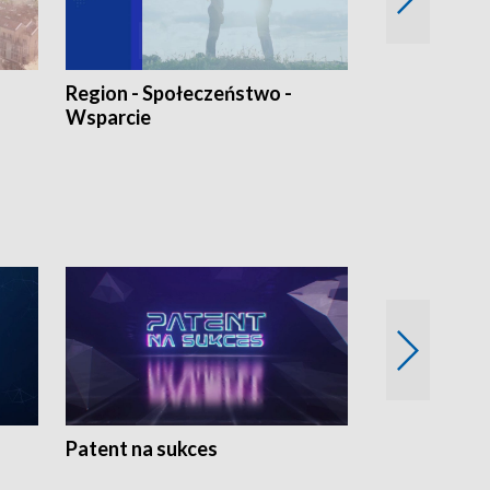
Region - Społeczeństwo -
Bez Barier
Wsparcie
Patent na sukces
Rolnictwo w 