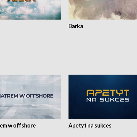
Barka
rem w offshore
Apetyt na sukces