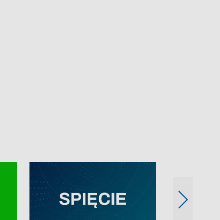
e-mail: kronika@tvp.pl.
e-mail: kronika@t