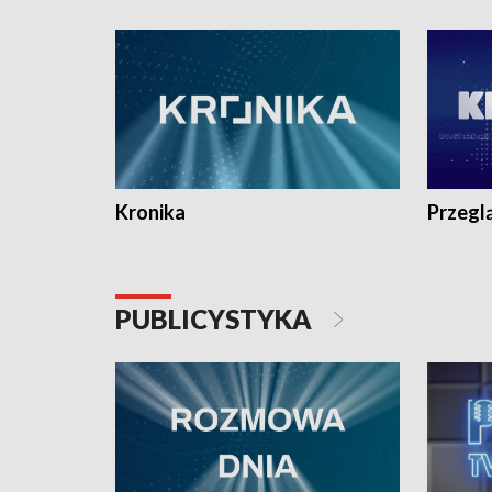
e-mail: kronika@tvp.pl.
e-mail: k
Kronika
Przegl
PUBLICYSTYKA