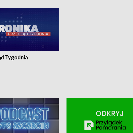
ronika@tvp.pl.
e-mail: kronika@tvp.pl.
ąd Tygodnia