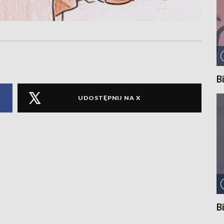
B
UDOSTĘPNIJ NA X
B