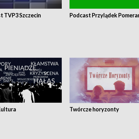
t TVP3 Szczecin
Podcast Przylądek Pomera
Kultura
Twórcze horyzonty