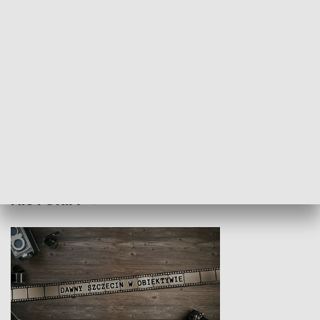
Z indeksem w ręku
Droga po suk
HISTORIA