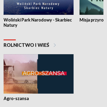
Woliński Park Narodowy - Skarbiec
Misja przyrod
Natury
ROLNICTWO I WIEŚ
Agro-szansa