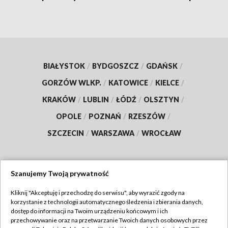
BIAŁYSTOK
/
BYDGOSZCZ
/
GDAŃSK
/
GORZÓW WLKP.
/
KATOWICE
/
KIELCE
/
KRAKÓW
/
LUBLIN
/
ŁÓDŹ
/
OLSZTYN
/
OPOLE
/
POZNAŃ
/
RZESZÓW
/
SZCZECIN
/
WARSZAWA
/
WROCŁAW
Szanujemy Twoją prywatność
Dołącz do nas:
Kliknij "Akceptuję i przechodzę do serwisu", aby wyrazić zgody na
korzystanie z technologii automatycznego śledzenia i zbierania danych,
TVP
dostęp do informacji na Twoim urządzeniu końcowym i ich
Abonament TVP
przechowywanie oraz na przetwarzanie Twoich danych osobowych przez
Regulamin TVP