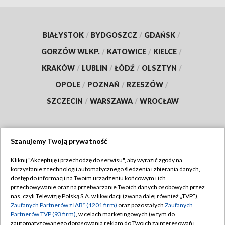
BIAŁYSTOK
/
BYDGOSZCZ
/
GDAŃSK
/
GORZÓW WLKP.
/
KATOWICE
/
KIELCE
/
KRAKÓW
/
LUBLIN
/
ŁÓDŹ
/
OLSZTYN
/
OPOLE
/
POZNAŃ
/
RZESZÓW
/
SZCZECIN
/
WARSZAWA
/
WROCŁAW
Szanujemy Twoją prywatność
Dołącz do nas:
Kliknij "Akceptuję i przechodzę do serwisu", aby wyrazić zgody na
korzystanie z technologii automatycznego śledzenia i zbierania danych,
TVP
dostęp do informacji na Twoim urządzeniu końcowym i ich
Abonament TVP
przechowywanie oraz na przetwarzanie Twoich danych osobowych przez
Regulamin TVP
nas, czyli Telewizję Polską S.A. w likwidacji (zwaną dalej również „TVP”),
Emisja w TVP
Polityka prywatności
Zaufanych Partnerów z IAB* (1201 firm)
oraz pozostałych
Zaufanych
Partnerów TVP (93 firm)
, w celach marketingowych (w tym do
Centrum informacji TVP
Moje zgody
zautomatyzowanego dopasowania reklam do Twoich zainteresowań i