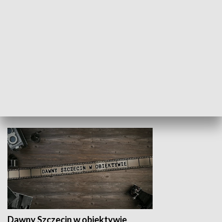
Z indeksem w ręku
Droga po suk
HISTORIA
Dawny Szczecin w obiektywie