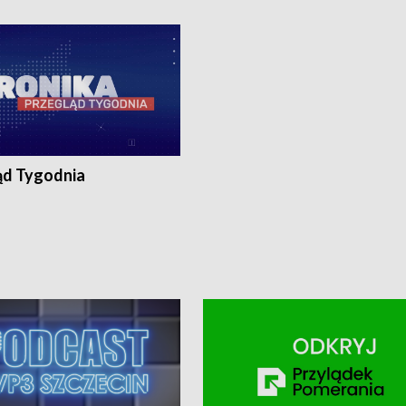
ronika@tvp.pl.
e-mail: kronika@tvp.pl.
ąd Tygodnia