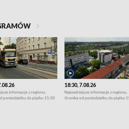
OGRAMÓW
7.08.26
18:30, 7.08.26
jsze informacje z regionu.
Najważniejsze informacje z regionu.
d poniedziałku do piątku 15:30
Kronika od poniedziałku do piątku 1
16:30 (+ rozmowa), 18:30, 21:30.
(flesz), 16:30 (+ rozmowa), 18:30, 21
y i święta 15:30 i 16:30
W weekendy i święta 15:30 i 16:30
8:30 i 21:30. Dziennikarze czekają
(flesz), 18:30 i 21:30. Dziennikarze c
a zgłoszenia: Szczecin - tel. 91-
na Państwa zgłoszenia: Szczecin - te
0, Koszalin - tel. 94-34-50-054,
4 8-10-400, Koszalin - tel. 94-34-50