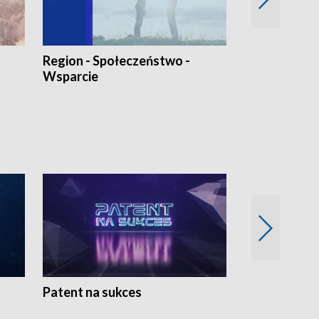
Region - Społeczeństwo -
Bez Barier
Wsparcie
Patent na sukces
Rolnictwo w 