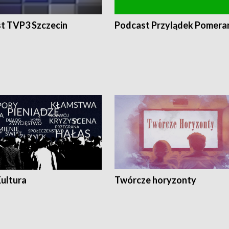
t TVP3 Szczecin
Podcast Przylądek Pomera
Kultura
Twórcze horyzonty