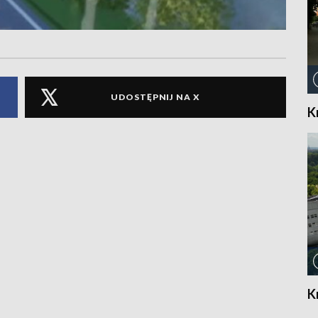
UDOSTĘPNIJ NA X
K
K