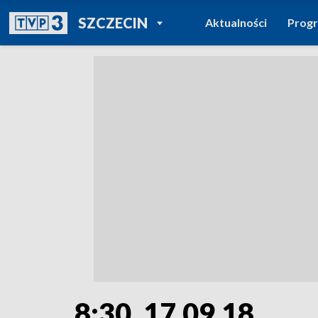
POWRÓT DO
SZCZECIN
Aktualności
Prog
TVP REGIONY
8:30, 17.09.18