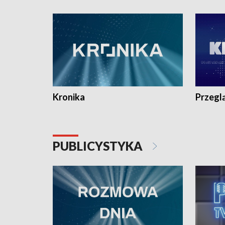
e-mail: kronika@tvp.pl.
e-mail: k
Kronika
Przegl
PUBLICYSTYKA