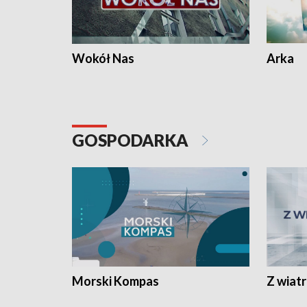
Wokół Nas
Arka
GOSPODARKA
Morski Kompas
Z wiat