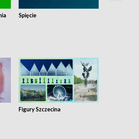
nia
Spięcie
Niedziałkow
Figury Szczecina