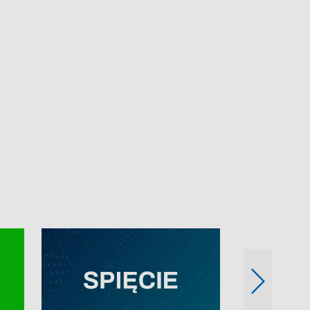
e-mail: kronika@tvp.pl.
e-mail: kronika@t