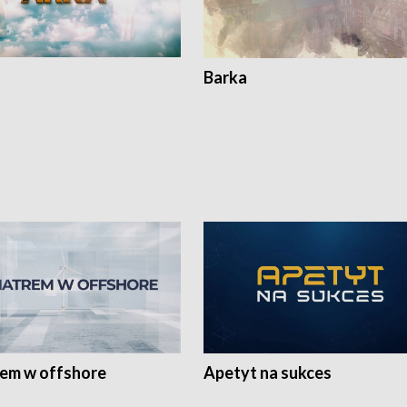
Barka
rem w offshore
Apetyt na sukces