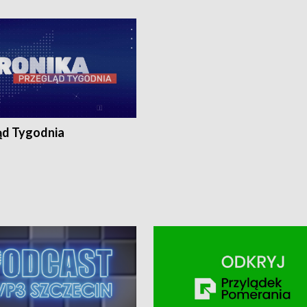
ronika@tvp.pl.
e-mail: kronika@tvp.pl.
ąd Tygodnia