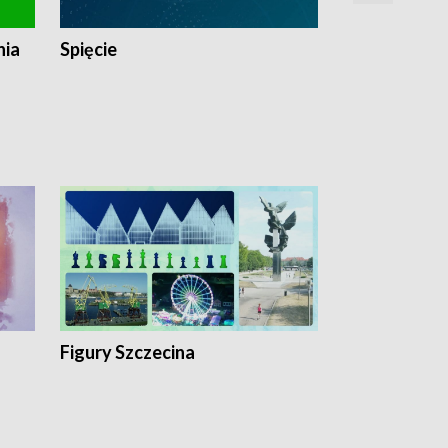
nia
Spięcie
Niedziałkow
Figury Szczecina