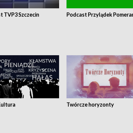
t TVP3 Szczecin
Podcast Przylądek Pomera
Kultura
Twórcze horyzonty