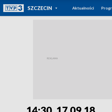
POWRÓT DO
SZCZECIN
Aktualności
Prog
TVP REGIONY
14:30, 17.09.18