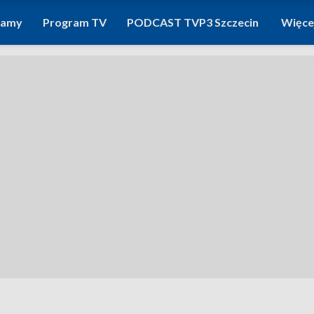
ramy
Program TV
PODCAST TVP3 Szczecin
Więce