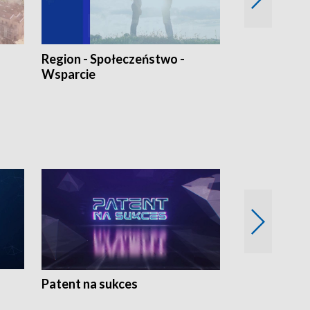
Region - Społeczeństwo -
Bez Barier
Wsparcie
Patent na sukces
Rolnictwo w 