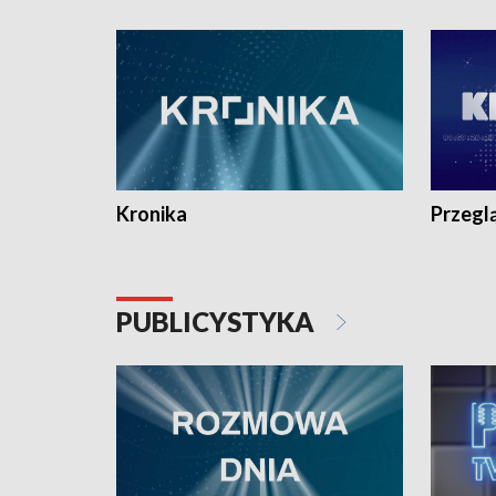
e-mail: kronika@tvp.pl.
e-mail: k
Kronika
Przegl
PUBLICYSTYKA