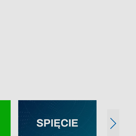
e-mail: kronika@tvp.pl.
e-mail: kronika@t