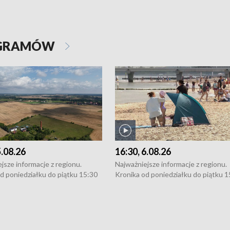
OGRAMÓW
5.08.26
16:30, 6.08.26
jsze informacje z regionu.
Najważniejsze informacje z regionu.
d poniedziałku do piątku 15:30
Kronika od poniedziałku do piątku 1
16:30 (+ rozmowa), 18:30, 21:30.
(flesz), 16:30 (+ rozmowa), 18:30, 21
y i święta 15:30 i 16:30
W weekendy i święta 15:30 i 16:30
8:30 i 21:30. Dziennikarze czekają
(flesz), 18:30 i 21:30. Dziennikarze c
a zgłoszenia: Szczecin - tel. 91-
na Państwa zgłoszenia: Szczecin - te
0, Koszalin - tel. 94-34-50-054,
4 8-10-400, Koszalin - tel. 94-34-50