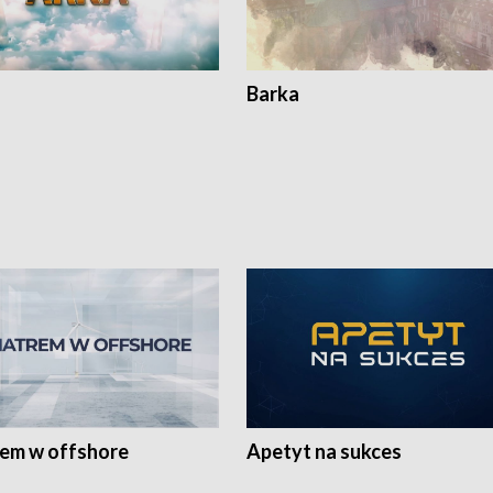
Barka
rem w offshore
Apetyt na sukces