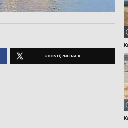
K
UDOSTĘPNIJ NA X
K