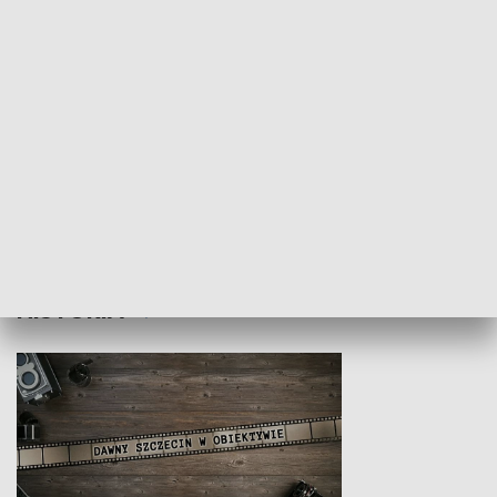
Z indeksem w ręku
Droga po suk
HISTORIA