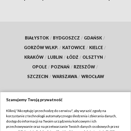
BIAŁYSTOK
/
BYDGOSZCZ
/
GDAŃSK
/
GORZÓW WLKP.
/
KATOWICE
/
KIELCE
/
KRAKÓW
/
LUBLIN
/
ŁÓDŹ
/
OLSZTYN
/
OPOLE
/
POZNAŃ
/
RZESZÓW
/
SZCZECIN
/
WARSZAWA
/
WROCŁAW
Szanujemy Twoją prywatność
Dołącz do nas:
Kliknij "Akceptuję i przechodzę do serwisu", aby wyrazić zgody na
korzystanie z technologii automatycznego śledzenia i zbierania danych,
TVP
dostęp do informacji na Twoim urządzeniu końcowym i ich
Abonament TVP
przechowywanie oraz na przetwarzanie Twoich danych osobowych przez
Regulamin TVP