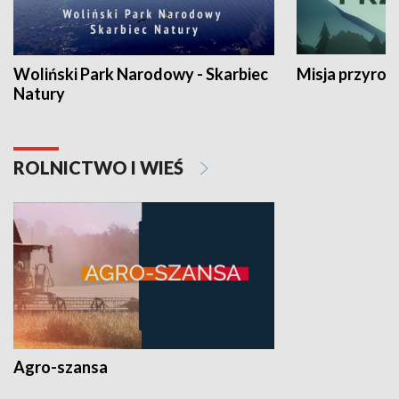
Woliński Park Narodowy - Skarbiec
Misja przyrod
Natury
ROLNICTWO I WIEŚ
Agro-szansa