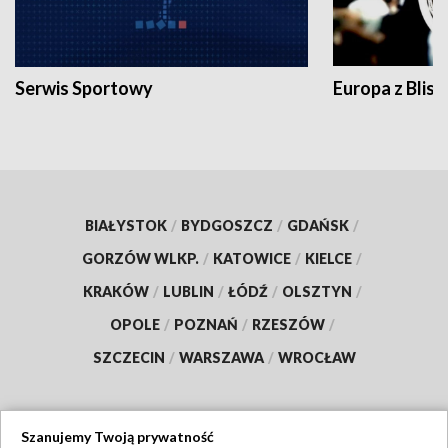
Serwis Sportowy
Europa z Blisk
BIAŁYSTOK
/
BYDGOSZCZ
/
GDAŃSK
/
GORZÓW WLKP.
/
KATOWICE
/
KIELCE
/
KRAKÓW
/
LUBLIN
/
ŁÓDŹ
/
OLSZTYN
/
OPOLE
/
POZNAŃ
/
RZESZÓW
/
SZCZECIN
/
WARSZAWA
/
WROCŁAW
Szanujemy Twoją prywatność