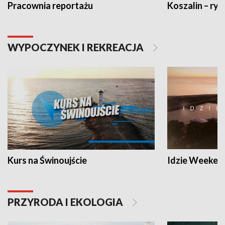
Pracownia reportażu
Koszalin – ryt
WYPOCZYNEK I REKREACJA
Kurs na Świnoujście
Idzie Weeken
PRZYRODA I EKOLOGIA