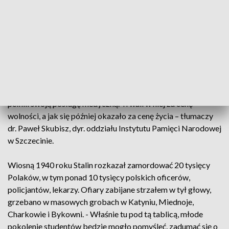
Sumiński był farmaceutą. - Dopiero w 1945 roku zaczęły do
nas dochodzić wieści. Mama się dowiedziała też takimi
drogami tajemnymi, jak to było naprawdę, bo wtedy nie
mówiło się, że to Rosjanie dokonali tego mordu – mówi
Krystyna Karśnicka. Mordu, w którym zginęło w sumie 900
pracowników Służby Zdrowia. - W sytuacji ekstremalnej i
beznadziejnej walki na dwa fronty - w obliczu wkraczającej
armii sowieckiej nie porzucili pacjentów szpitali, w których
pełnili swoją posługę medyczną. Trwali w niej za cenę
wolności, a jak się później okazało za cenę życia – tłumaczy
dr. Paweł Skubisz, dyr. oddziału Instytutu Pamięci Narodowej
w Szczecinie.
Wiosną 1940 roku Stalin rozkazał zamordować 20 tysięcy
Polaków, w tym ponad 10 tysięcy polskich oficerów,
policjantów, lekarzy. Ofiary zabijane strzałem w tył głowy,
grzebano w masowych grobach w Katyniu, Miednoje,
Charkowie i Bykowni. - Właśnie tu pod tą tablicą, młode
pokolenie studentów będzie mogło pomyśleć, zadumać się o