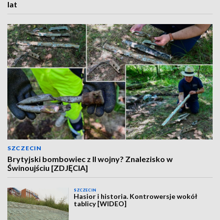
lat
SZCZECIN
Brytyjski bombowiec z II wojny? Znalezisko w
Świnoujściu [ZDJĘCIA]
SZCZECIN
Hasior i historia. Kontrowersje wokół
tablicy [WIDEO]