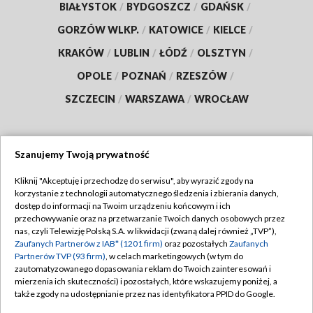
BIAŁYSTOK
/
BYDGOSZCZ
/
GDAŃSK
/
GORZÓW WLKP.
/
KATOWICE
/
KIELCE
/
KRAKÓW
/
LUBLIN
/
ŁÓDŹ
/
OLSZTYN
/
OPOLE
/
POZNAŃ
/
RZESZÓW
/
SZCZECIN
/
WARSZAWA
/
WROCŁAW
Szanujemy Twoją prywatność
Dołącz do nas:
Kliknij "Akceptuję i przechodzę do serwisu", aby wyrazić zgody na
korzystanie z technologii automatycznego śledzenia i zbierania danych,
TVP
dostęp do informacji na Twoim urządzeniu końcowym i ich
Abonament TVP
przechowywanie oraz na przetwarzanie Twoich danych osobowych przez
Regulamin TVP
nas, czyli Telewizję Polską S.A. w likwidacji (zwaną dalej również „TVP”),
Emisja w TVP
Polityka prywatności
Zaufanych Partnerów z IAB* (1201 firm)
oraz pozostałych
Zaufanych
Partnerów TVP (93 firm)
, w celach marketingowych (w tym do
Centrum informacji TVP
Moje zgody
zautomatyzowanego dopasowania reklam do Twoich zainteresowań i
mierzenia ich skuteczności) i pozostałych, które wskazujemy poniżej, a
Naziemna Telewizja Cyfrowa
Pomoc
także zgody na udostępnianie przez nas identyfikatora PPID do Google.
Sklep TVP
Biuro reklamy