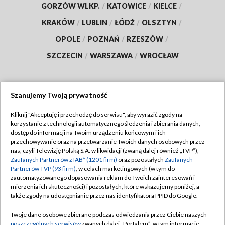
GORZÓW WLKP.
/
KATOWICE
/
KIELCE
/
KRAKÓW
/
LUBLIN
/
ŁÓDŹ
/
OLSZTYN
/
OPOLE
/
POZNAŃ
/
RZESZÓW
/
SZCZECIN
/
WARSZAWA
/
WROCŁAW
Szanujemy Twoją prywatność
Dołącz do nas:
Kliknij "Akceptuję i przechodzę do serwisu", aby wyrazić zgody na
korzystanie z technologii automatycznego śledzenia i zbierania danych,
TVP
dostęp do informacji na Twoim urządzeniu końcowym i ich
Abonament TVP
przechowywanie oraz na przetwarzanie Twoich danych osobowych przez
Regulamin TVP
nas, czyli Telewizję Polską S.A. w likwidacji (zwaną dalej również „TVP”),
Emisja w TVP
Polityka prywatności
Zaufanych Partnerów z IAB* (1201 firm)
oraz pozostałych
Zaufanych
Partnerów TVP (93 firm)
, w celach marketingowych (w tym do
Centrum informacji TVP
Moje zgody
zautomatyzowanego dopasowania reklam do Twoich zainteresowań i
mierzenia ich skuteczności) i pozostałych, które wskazujemy poniżej, a
Naziemna Telewizja Cyfrowa
Pomoc
także zgody na udostępnianie przez nas identyfikatora PPID do Google.
Sklep TVP
Biuro reklamy
Twoje dane osobowe zbierane podczas odwiedzania przez Ciebie naszych
Rada Programowa
Kontakt
poszczególnych serwisów
zwanych dalej „Portalem”, w tym informacje