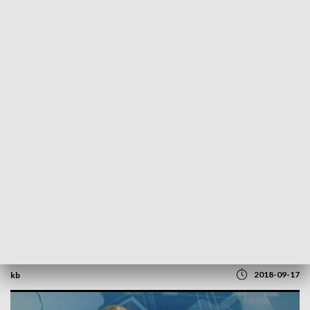
POWRÓT DO
SZCZECIN
TVP REGIONY
Spięcie: Rozmowa z Maciejem
Bejnarowiczem, kandydatem PiS na
prezydenta Kołobrzegu
2018-09-17
kb