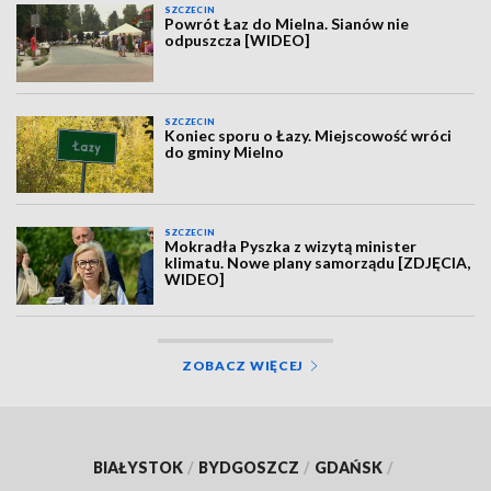
SZCZECIN
Powrót Łaz do Mielna. Sianów nie
odpuszcza [WIDEO]
SZCZECIN
Koniec sporu o Łazy. Miejscowość wróci
do gminy Mielno
SZCZECIN
Mokradła Pyszka z wizytą minister
klimatu. Nowe plany samorządu [ZDJĘCIA,
WIDEO]
ZOBACZ WIĘCEJ
BIAŁYSTOK
/
BYDGOSZCZ
/
GDAŃSK
/