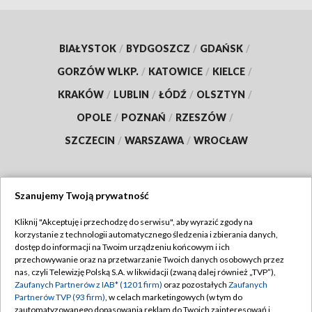
BIAŁYSTOK
/
BYDGOSZCZ
/
GDAŃSK
/
GORZÓW WLKP.
/
KATOWICE
/
KIELCE
/
KRAKÓW
/
LUBLIN
/
ŁÓDŹ
/
OLSZTYN
/
OPOLE
/
POZNAŃ
/
RZESZÓW
/
SZCZECIN
/
WARSZAWA
/
WROCŁAW
Szanujemy Twoją prywatność
Dołącz do nas:
Kliknij "Akceptuję i przechodzę do serwisu", aby wyrazić zgody na
korzystanie z technologii automatycznego śledzenia i zbierania danych,
TVP
dostęp do informacji na Twoim urządzeniu końcowym i ich
Abonament TVP
przechowywanie oraz na przetwarzanie Twoich danych osobowych przez
Regulamin TVP
nas, czyli Telewizję Polską S.A. w likwidacji (zwaną dalej również „TVP”),
Emisja w TVP
Polityka prywatności
Zaufanych Partnerów z IAB* (1201 firm)
oraz pozostałych
Zaufanych
Partnerów TVP (93 firm)
, w celach marketingowych (w tym do
Centrum informacji TVP
Moje zgody
zautomatyzowanego dopasowania reklam do Twoich zainteresowań i