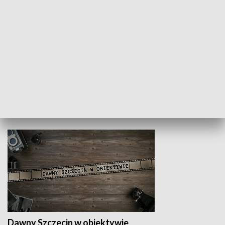
Z indeksem w ręku
Droga po suk
HISTORIA
Dawny Szczecin w obiektywie