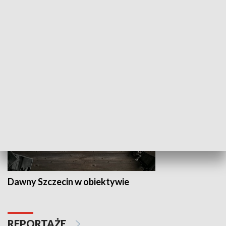
Z indeksem w ręku
Droga po suk
HISTORIA
Dawny Szczecin w obiektywie
REPORTAŻE