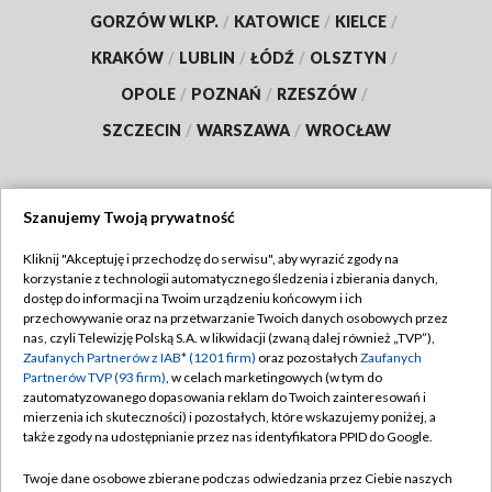
GORZÓW WLKP.
/
KATOWICE
/
KIELCE
/
KRAKÓW
/
LUBLIN
/
ŁÓDŹ
/
OLSZTYN
/
OPOLE
/
POZNAŃ
/
RZESZÓW
/
SZCZECIN
/
WARSZAWA
/
WROCŁAW
Szanujemy Twoją prywatność
Dołącz do nas:
Kliknij "Akceptuję i przechodzę do serwisu", aby wyrazić zgody na
korzystanie z technologii automatycznego śledzenia i zbierania danych,
TVP
dostęp do informacji na Twoim urządzeniu końcowym i ich
Abonament TVP
przechowywanie oraz na przetwarzanie Twoich danych osobowych przez
Regulamin TVP
nas, czyli Telewizję Polską S.A. w likwidacji (zwaną dalej również „TVP”),
Emisja w TVP
Polityka prywatności
Zaufanych Partnerów z IAB* (1201 firm)
oraz pozostałych
Zaufanych
Partnerów TVP (93 firm)
, w celach marketingowych (w tym do
Centrum informacji TVP
Moje zgody
zautomatyzowanego dopasowania reklam do Twoich zainteresowań i
mierzenia ich skuteczności) i pozostałych, które wskazujemy poniżej, a
Naziemna Telewizja Cyfrowa
Pomoc
także zgody na udostępnianie przez nas identyfikatora PPID do Google.
Sklep TVP
Biuro reklamy
Twoje dane osobowe zbierane podczas odwiedzania przez Ciebie naszych