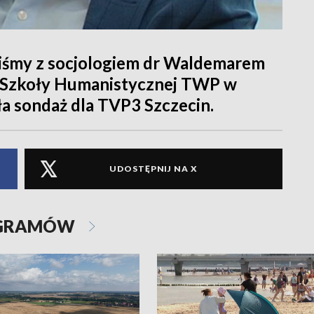
iśmy z socjologiem dr Waldemarem
 Szkoły Humanistycznej TWP w
ła sondaż dla TVP3 Szczecin.
UDOSTĘPNIJ NA X
OGRAMÓW