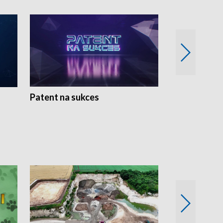
Patent na sukces
Rolnictwo w 