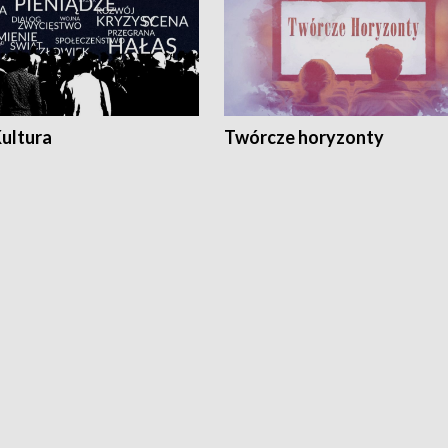
Kultura
Twórcze horyzonty