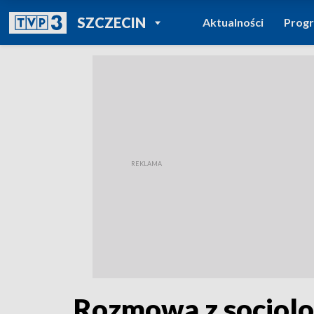
POWRÓT DO
SZCZECIN
Aktualności
Prog
TVP REGIONY
Rozmowa z socjol