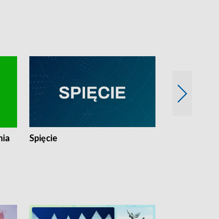
nia
Spięcie
Niedziałkow