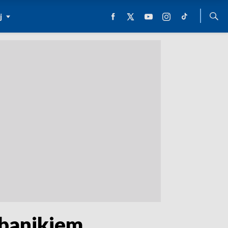
j
banikiem