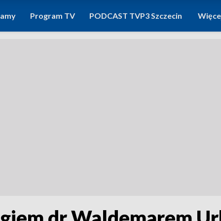
ramy
Program TV
PODCAST TVP3 Szczecin
Więce
ogiem dr Waldemarem Ur