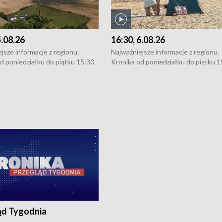
5.08.26
16:30, 6.08.26
jsze informacje z regionu.
Najważniejsze informacje z regionu.
d poniedziałku do piątku 15:30
Kronika od poniedziałku do piątku 1
16:30 (+ rozmowa), 18:30, 21:30.
(flesz), 16:30 (+ rozmowa), 18:30, 21
y i święta 15:30 i 16:30
W weekendy i święta 15:30 i 16:30
8:30 i 21:30. Dziennikarze czekają
(flesz), 18:30 i 21:30. Dziennikarze c
a zgłoszenia: Szczecin - tel. 91-
na Państwa zgłoszenia: Szczecin - te
0, Koszalin - tel. 94-34-50-054,
4 8-10-400, Koszalin - tel. 94-34-50
ronika@tvp.pl.
e-mail: kronika@tvp.pl.
ąd Tygodnia