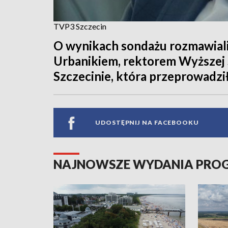
TVP3 Szczecin
O wynikach sondażu rozmawial
Urbanikiem, rektorem Wyższej
Szczecinie, która przeprowadzi
UDOSTĘPNIJ NA FACEBOOKU
NAJNOWSZE WYDANIA PR