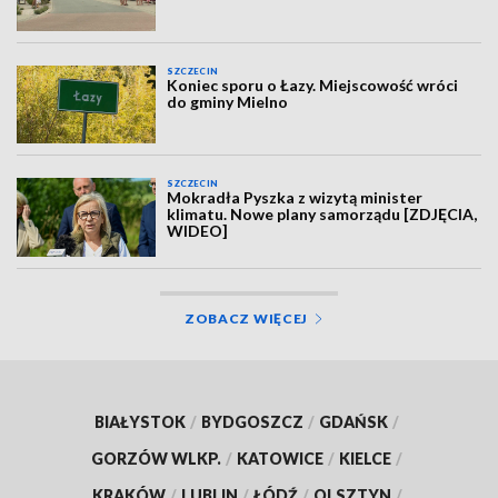
SZCZECIN
Koniec sporu o Łazy. Miejscowość wróci
do gminy Mielno
SZCZECIN
Mokradła Pyszka z wizytą minister
klimatu. Nowe plany samorządu [ZDJĘCIA,
WIDEO]
ZOBACZ WIĘCEJ
BIAŁYSTOK
/
BYDGOSZCZ
/
GDAŃSK
/
GORZÓW WLKP.
/
KATOWICE
/
KIELCE
/
KRAKÓW
/
LUBLIN
/
ŁÓDŹ
/
OLSZTYN
/