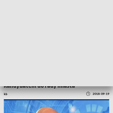
POWRÓT DO
SZCZECIN
TVP REGIONY
Rozmowa z Dariuszem Smolińskim,
kandydatem do rady miasta
2018-09-19
kb