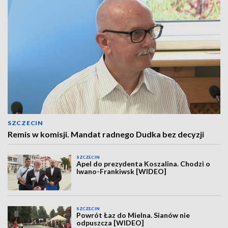
SZCZECIN
Remis w komisji. Mandat radnego Dudka bez decyzji
SZCZECIN
Apel do prezydenta Koszalina. Chodzi o
Iwano-Frankiwsk [WIDEO]
SZCZECIN
Powrót Łaz do Mielna. Sianów nie
odpuszcza [WIDEO]