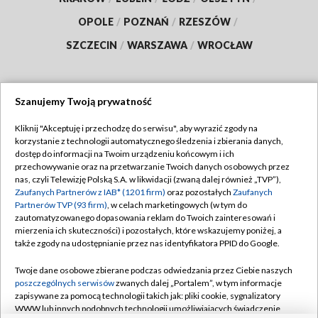
OPOLE
/
POZNAŃ
/
RZESZÓW
/
SZCZECIN
/
WARSZAWA
/
WROCŁAW
Szanujemy Twoją prywatność
Dołącz do nas:
Kliknij "Akceptuję i przechodzę do serwisu", aby wyrazić zgody na
korzystanie z technologii automatycznego śledzenia i zbierania danych,
TVP
dostęp do informacji na Twoim urządzeniu końcowym i ich
Abonament TVP
przechowywanie oraz na przetwarzanie Twoich danych osobowych przez
Regulamin TVP
nas, czyli Telewizję Polską S.A. w likwidacji (zwaną dalej również „TVP”),
Emisja w TVP
Polityka prywatności
Zaufanych Partnerów z IAB* (1201 firm)
oraz pozostałych
Zaufanych
Partnerów TVP (93 firm)
, w celach marketingowych (w tym do
Centrum informacji TVP
Moje zgody
zautomatyzowanego dopasowania reklam do Twoich zainteresowań i
mierzenia ich skuteczności) i pozostałych, które wskazujemy poniżej, a
Naziemna Telewizja Cyfrowa
Pomoc
także zgody na udostępnianie przez nas identyfikatora PPID do Google.
Sklep TVP
Biuro reklamy
Twoje dane osobowe zbierane podczas odwiedzania przez Ciebie naszych
Rada Programowa
Kontakt
poszczególnych serwisów
zwanych dalej „Portalem”, w tym informacje
zapisywane za pomocą technologii takich jak: pliki cookie, sygnalizatory
System NOS
WWW lub innych podobnych technologii umożliwiających świadczenie