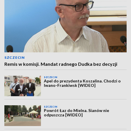
SZCZECIN
Remis w komisji. Mandat radnego Dudka bez decyzji
SZCZECIN
Apel do prezydenta Koszalina. Chodzi o
Iwano-Frankiwsk [WIDEO]
SZCZECIN
Powrót Łaz do Mielna. Sianów nie
odpuszcza [WIDEO]