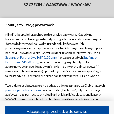
SZCZECIN
/
WARSZAWA
/
WROCŁAW
Szanujemy Twoją prywatność
Dołącz do nas:
Kliknij "Akceptuję i przechodzę do serwisu", aby wyrazić zgody na
korzystanie z technologii automatycznego śledzenia i zbierania danych,
TVP
dostęp do informacji na Twoim urządzeniu końcowym i ich
Abonament TVP
przechowywanie oraz na przetwarzanie Twoich danych osobowych przez
Regulamin TVP
nas, czyli Telewizję Polską S.A. w likwidacji (zwaną dalej również „TVP”),
Emisja w TVP
Polityka prywatności
Zaufanych Partnerów z IAB* (1201 firm)
oraz pozostałych
Zaufanych
Partnerów TVP (93 firm)
, w celach marketingowych (w tym do
Centrum informacji TVP
Moje zgody
zautomatyzowanego dopasowania reklam do Twoich zainteresowań i
mierzenia ich skuteczności) i pozostałych, które wskazujemy poniżej, a
Naziemna Telewizja Cyfrowa
Pomoc
także zgody na udostępnianie przez nas identyfikatora PPID do Google.
Sklep TVP
Biuro reklamy
Twoje dane osobowe zbierane podczas odwiedzania przez Ciebie naszych
Rada Programowa
Kontakt
poszczególnych serwisów
zwanych dalej „Portalem”, w tym informacje
zapisywane za pomocą technologii takich jak: pliki cookie, sygnalizatory
System NOS
WWW lub innych podobnych technologii umożliwiających świadczenie
dopasowanych i bezpiecznych usług, personalizację treści oraz reklam,
Informacje o nadawcy
Kanały
udostępnianie funkcji mediów społecznościowych oraz analizowanie
Akceptuję i przechodzę do serwisu
ruchu w Internecie.
Program dla prasy