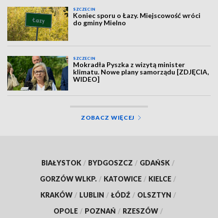
SZCZECIN
Koniec sporu o Łazy. Miejscowość wróci
do gminy Mielno
SZCZECIN
Mokradła Pyszka z wizytą minister
klimatu. Nowe plany samorządu [ZDJĘCIA,
WIDEO]
ZOBACZ WIĘCEJ
BIAŁYSTOK
/
BYDGOSZCZ
/
GDAŃSK
/
GORZÓW WLKP.
/
KATOWICE
/
KIELCE
/
KRAKÓW
/
LUBLIN
/
ŁÓDŹ
/
OLSZTYN
/
OPOLE
/
POZNAŃ
/
RZESZÓW
/