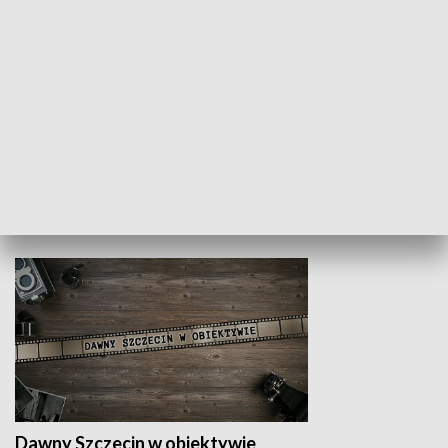
Z indeksem w ręku
Droga po suk
HISTORIA
Dawny Szczecin w obiektywie