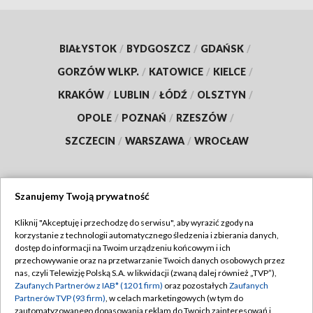
BIAŁYSTOK
/
BYDGOSZCZ
/
GDAŃSK
/
GORZÓW WLKP.
/
KATOWICE
/
KIELCE
/
KRAKÓW
/
LUBLIN
/
ŁÓDŹ
/
OLSZTYN
/
OPOLE
/
POZNAŃ
/
RZESZÓW
/
SZCZECIN
/
WARSZAWA
/
WROCŁAW
Szanujemy Twoją prywatność
Dołącz do nas:
Kliknij "Akceptuję i przechodzę do serwisu", aby wyrazić zgody na
korzystanie z technologii automatycznego śledzenia i zbierania danych,
TVP
dostęp do informacji na Twoim urządzeniu końcowym i ich
Abonament TVP
przechowywanie oraz na przetwarzanie Twoich danych osobowych przez
Regulamin TVP
nas, czyli Telewizję Polską S.A. w likwidacji (zwaną dalej również „TVP”),
Emisja w TVP
Polityka prywatności
Zaufanych Partnerów z IAB* (1201 firm)
oraz pozostałych
Zaufanych
Partnerów TVP (93 firm)
, w celach marketingowych (w tym do
Centrum informacji TVP
Moje zgody
zautomatyzowanego dopasowania reklam do Twoich zainteresowań i