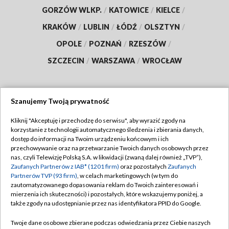
GORZÓW WLKP.
/
KATOWICE
/
KIELCE
/
KRAKÓW
/
LUBLIN
/
ŁÓDŹ
/
OLSZTYN
/
OPOLE
/
POZNAŃ
/
RZESZÓW
/
SZCZECIN
/
WARSZAWA
/
WROCŁAW
Szanujemy Twoją prywatność
Dołącz do nas:
Kliknij "Akceptuję i przechodzę do serwisu", aby wyrazić zgody na
korzystanie z technologii automatycznego śledzenia i zbierania danych,
TVP
dostęp do informacji na Twoim urządzeniu końcowym i ich
Abonament TVP
przechowywanie oraz na przetwarzanie Twoich danych osobowych przez
Regulamin TVP
nas, czyli Telewizję Polską S.A. w likwidacji (zwaną dalej również „TVP”),
Emisja w TVP
Polityka prywatności
Zaufanych Partnerów z IAB* (1201 firm)
oraz pozostałych
Zaufanych
Partnerów TVP (93 firm)
, w celach marketingowych (w tym do
Centrum informacji TVP
Moje zgody
zautomatyzowanego dopasowania reklam do Twoich zainteresowań i
mierzenia ich skuteczności) i pozostałych, które wskazujemy poniżej, a
Naziemna Telewizja Cyfrowa
Pomoc
także zgody na udostępnianie przez nas identyfikatora PPID do Google.
Sklep TVP
Biuro reklamy
Twoje dane osobowe zbierane podczas odwiedzania przez Ciebie naszych