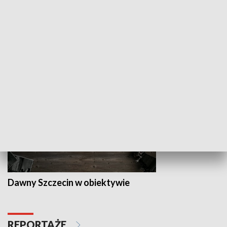
Z indeksem w ręku
Droga po suk
HISTORIA
Dawny Szczecin w obiektywie
REPORTAŻE