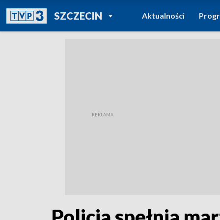
POWRÓT DO
SZCZECIN
Aktualności
Prog
TVP REGIONY
Policja spełnia ma