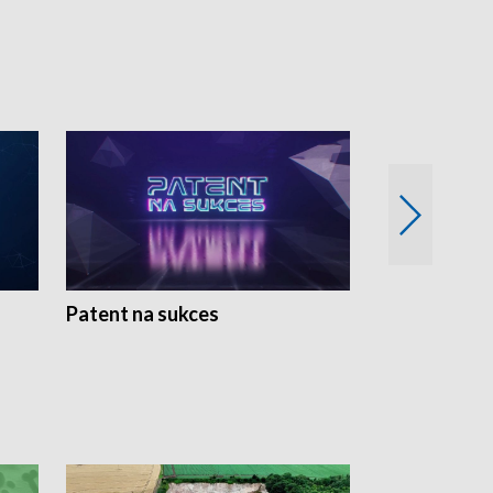
Patent na sukces
Rolnictwo w 