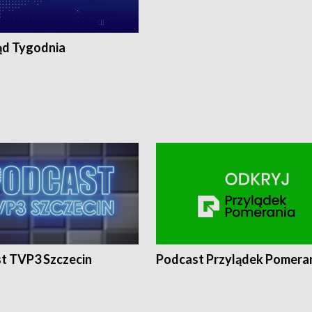
ąd Tygodnia
t TVP3 Szczecin
Podcast Przylądek Pomera