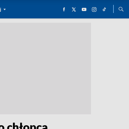
j
go chłopca