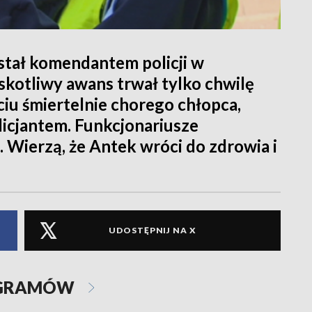
stał komendantem policji w
yskotliwy awans trwał tylko chwilę
iu śmiertelnie chorego chłopca,
licjantem. Funkcjonariusze
. Wierzą, że Antek wróci do zdrowia i
UDOSTĘPNIJ NA X
OGRAMÓW