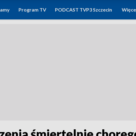
ramy
Program TV
PODCAST TVP3 Szczecin
Więce
rzenia śmiertelnie chore