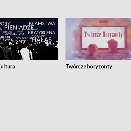
Kultura
Twórcze horyzonty