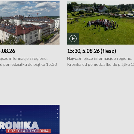
5.08.26
15:30, 5.08.26 (flesz)
jsze informacje z regionu.
Najważniejsze informacje z regionu.
d poniedziałku do piątku 15:30
Kronika od poniedziałku do piątku 1
16:30 (+ rozmowa), 18:30, 21:30.
(flesz), 16:30 (+ rozmowa), 18:30, 21
y i święta 15:30 i 16:30
W weekendy i święta 15:30 i 16:30
8:30 i 21:30. Dziennikarze czekają
(flesz), 18:30 i 21:30. Dziennikarze c
a zgłoszenia: Szczecin - tel. 91-
na Państwa zgłoszenia: Szczecin - te
0, Koszalin - tel. 94-34-50-054,
4 8-10-400, Koszalin - tel. 94-34-50
ronika@tvp.pl.
e-mail: kronika@tvp.pl.