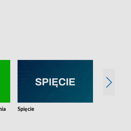
nia
Spięcie
Niedziałkow