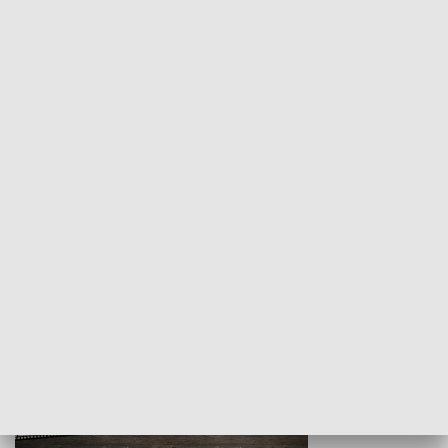
Z indeksem w ręku
Droga po suk
HISTORIA