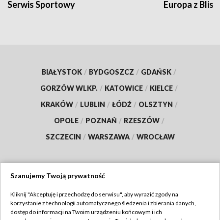
Serwis Sportowy
Europa z Blisk
BIAŁYSTOK
/
BYDGOSZCZ
/
GDAŃSK
/
GORZÓW WLKP.
/
KATOWICE
/
KIELCE
/
KRAKÓW
/
LUBLIN
/
ŁÓDŹ
/
OLSZTYN
/
OPOLE
/
POZNAŃ
/
RZESZÓW
/
SZCZECIN
/
WARSZAWA
/
WROCŁAW
Szanujemy Twoją prywatność
Dołącz do nas:
Kliknij "Akceptuję i przechodzę do serwisu", aby wyrazić zgody na
korzystanie z technologii automatycznego śledzenia i zbierania danych,
TVP
dostęp do informacji na Twoim urządzeniu końcowym i ich