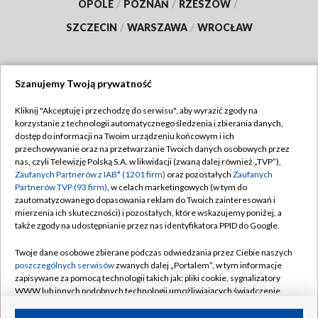
OPOLE
/
POZNAŃ
/
RZESZÓW
/
SZCZECIN
/
WARSZAWA
/
WROCŁAW
Szanujemy Twoją prywatność
Dołącz do nas:
Kliknij "Akceptuję i przechodzę do serwisu", aby wyrazić zgody na
korzystanie z technologii automatycznego śledzenia i zbierania danych,
TVP
dostęp do informacji na Twoim urządzeniu końcowym i ich
Abonament TVP
przechowywanie oraz na przetwarzanie Twoich danych osobowych przez
Regulamin TVP
nas, czyli Telewizję Polską S.A. w likwidacji (zwaną dalej również „TVP”),
Emisja w TVP
Polityka prywatności
Zaufanych Partnerów z IAB* (1201 firm)
oraz pozostałych
Zaufanych
Partnerów TVP (93 firm)
, w celach marketingowych (w tym do
Centrum informacji TVP
Moje zgody
zautomatyzowanego dopasowania reklam do Twoich zainteresowań i
mierzenia ich skuteczności) i pozostałych, które wskazujemy poniżej, a
Naziemna Telewizja Cyfrowa
Pomoc
także zgody na udostępnianie przez nas identyfikatora PPID do Google.
Sklep TVP
Biuro reklamy
Twoje dane osobowe zbierane podczas odwiedzania przez Ciebie naszych
Rada Programowa
Kontakt
poszczególnych serwisów
zwanych dalej „Portalem”, w tym informacje
zapisywane za pomocą technologii takich jak: pliki cookie, sygnalizatory
System NOS
WWW lub innych podobnych technologii umożliwiających świadczenie
dopasowanych i bezpiecznych usług, personalizację treści oraz reklam,
Informacje o nadawcy
Kanały
udostępnianie funkcji mediów społecznościowych oraz analizowanie