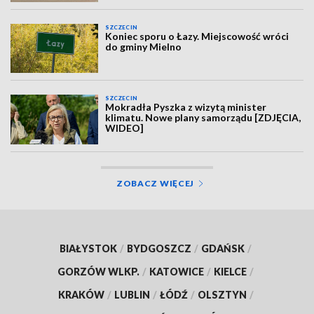
SZCZECIN
Koniec sporu o Łazy. Miejscowość wróci
do gminy Mielno
SZCZECIN
Mokradła Pyszka z wizytą minister
klimatu. Nowe plany samorządu [ZDJĘCIA,
WIDEO]
ZOBACZ WIĘCEJ
BIAŁYSTOK
/
BYDGOSZCZ
/
GDAŃSK
/
GORZÓW WLKP.
/
KATOWICE
/
KIELCE
/
KRAKÓW
/
LUBLIN
/
ŁÓDŹ
/
OLSZTYN
/