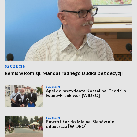
SZCZECIN
Remis w komisji. Mandat radnego Dudka bez decyzji
SZCZECIN
Apel do prezydenta Koszalina. Chodzi o
Iwano-Frankiwsk [WIDEO]
SZCZECIN
Powrót Łaz do Mielna. Sianów nie
odpuszcza [WIDEO]