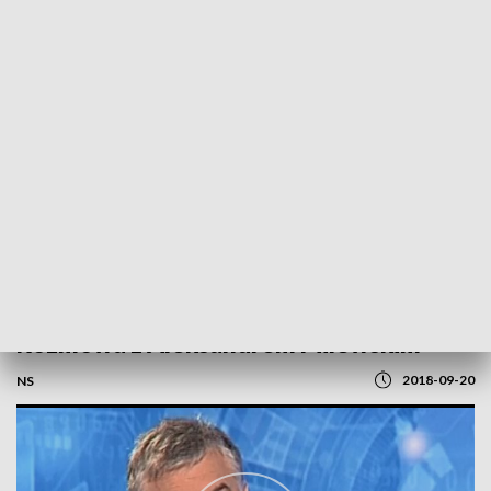
POWRÓT DO
SZCZECIN
TVP REGIONY
Rozmowa z Aleksandrem Milewskim
2018-09-20
NS