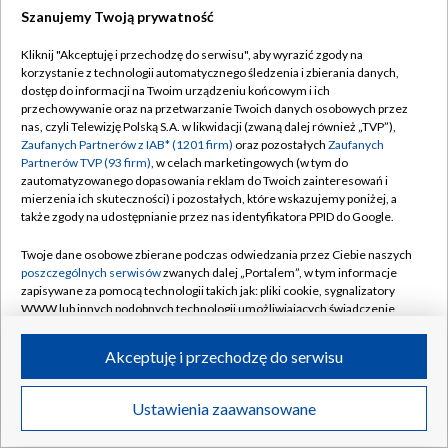
Szanujemy Twoją prywatność
Kliknij "Akceptuję i przechodzę do serwisu", aby wyrazić zgody na
korzystanie z technologii automatycznego śledzenia i zbierania danych,
dostęp do informacji na Twoim urządzeniu końcowym i ich
przechowywanie oraz na przetwarzanie Twoich danych osobowych przez
nas, czyli Telewizję Polską S.A. w likwidacji (zwaną dalej również „TVP”),
Zaufanych Partnerów z IAB* (1201 firm)
oraz pozostałych
Zaufanych
Partnerów TVP (93 firm)
, w celach marketingowych (w tym do
zautomatyzowanego dopasowania reklam do Twoich zainteresowań i
mierzenia ich skuteczności) i pozostałych, które wskazujemy poniżej, a
także zgody na udostępnianie przez nas identyfikatora PPID do Google.
Twoje dane osobowe zbierane podczas odwiedzania przez Ciebie naszych
poszczególnych serwisów
zwanych dalej „Portalem”, w tym informacje
zapisywane za pomocą technologii takich jak: pliki cookie, sygnalizatory
WWW lub innych podobnych technologii umożliwiających świadczenie
dopasowanych i bezpiecznych usług, personalizację treści oraz reklam,
udostępnianie funkcji mediów społecznościowych oraz analizowanie
Akceptuję i przechodzę do serwisu
ruchu w Internecie.
Twoje dane osobowe zbierane podczas odwiedzania przez Ciebie
Ustawienia zaawansowane
poszczególnych serwisów
na Portalu, takie jak adresy IP, identyfikatory
Twoich urządzeń końcowych i identyfikatory plików cookie, informacje o