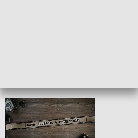
Z indeksem w ręku
Droga po suk
HISTORIA