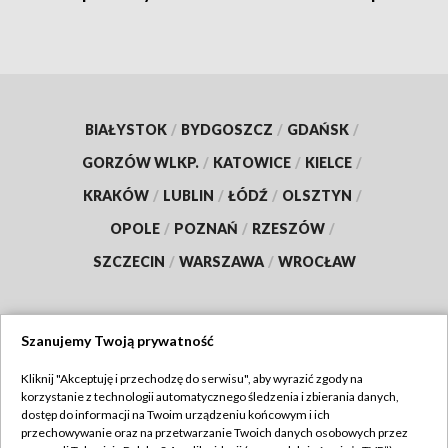
BIAŁYSTOK
/
BYDGOSZCZ
/
GDAŃSK
/
GORZÓW WLKP.
/
KATOWICE
/
KIELCE
/
KRAKÓW
/
LUBLIN
/
ŁÓDŹ
/
OLSZTYN
/
OPOLE
/
POZNAŃ
/
RZESZÓW
/
SZCZECIN
/
WARSZAWA
/
WROCŁAW
Szanujemy Twoją prywatność
Dołącz do nas:
Kliknij "Akceptuję i przechodzę do serwisu", aby wyrazić zgody na
korzystanie z technologii automatycznego śledzenia i zbierania danych,
TVP
dostęp do informacji na Twoim urządzeniu końcowym i ich
Abonament TVP
przechowywanie oraz na przetwarzanie Twoich danych osobowych przez
Regulamin TVP