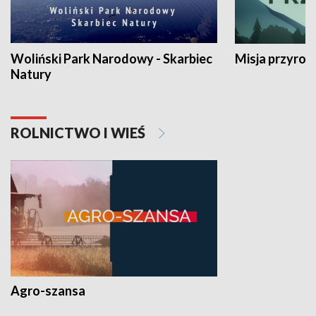
Woliński Park Narodowy - Skarbiec
Misja przyrod
Natury
ROLNICTWO I WIEŚ
Agro-szansa