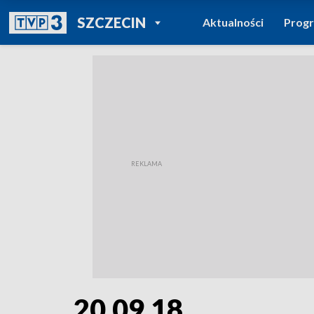
POWRÓT DO
SZCZECIN
Aktualności
Prog
TVP REGIONY
20.09.18