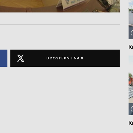
K
UDOSTĘPNIJ NA X
K