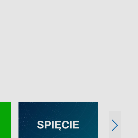
e-mail: kronika@tvp.pl.
e-mail: kronika@t