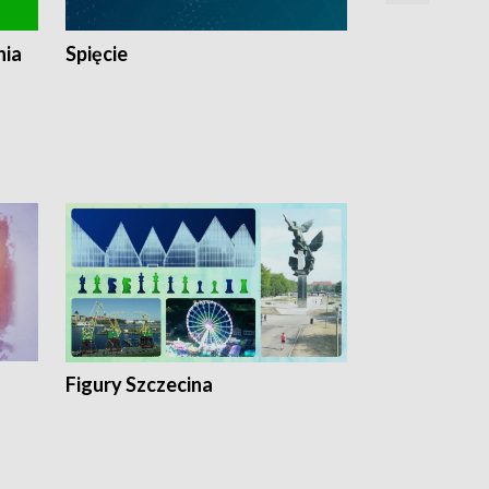
nia
Spięcie
Niedziałkow
Figury Szczecina