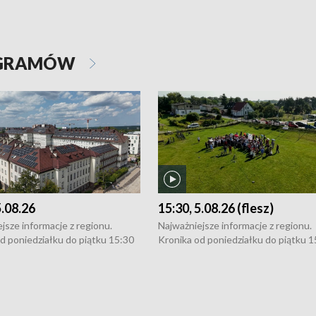
OGRAMÓW
5.08.26
15:30, 5.08.26 (flesz)
jsze informacje z regionu.
Najważniejsze informacje z regionu.
d poniedziałku do piątku 15:30
Kronika od poniedziałku do piątku 1
16:30 (+ rozmowa), 18:30, 21:30.
(flesz), 16:30 (+ rozmowa), 18:30, 21
y i święta 15:30 i 16:30
W weekendy i święta 15:30 i 16:30
8:30 i 21:30. Dziennikarze czekają
(flesz), 18:30 i 21:30. Dziennikarze c
a zgłoszenia: Szczecin - tel. 91-
na Państwa zgłoszenia: Szczecin - te
0, Koszalin - tel. 94-34-50-054,
4 8-10-400, Koszalin - tel. 94-34-50