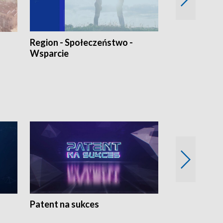
Region - Społeczeństwo -
Bez Barier
Wsparcie
Patent na sukces
Rolnictwo w 