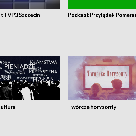
t TVP3 Szczecin
Podcast Przylądek Pomera
Kultura
Twórcze horyzonty