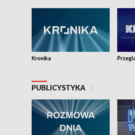
e-mail: kronika@tvp.pl.
e-mail: k
Kronika
Przegl
PUBLICYSTYKA