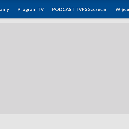
ramy
Program TV
PODCAST TVP3 Szczecin
Więce