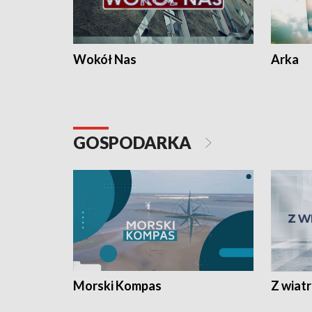
Wokół Nas
Arka
GOSPODARKA
Morski Kompas
Z wiat