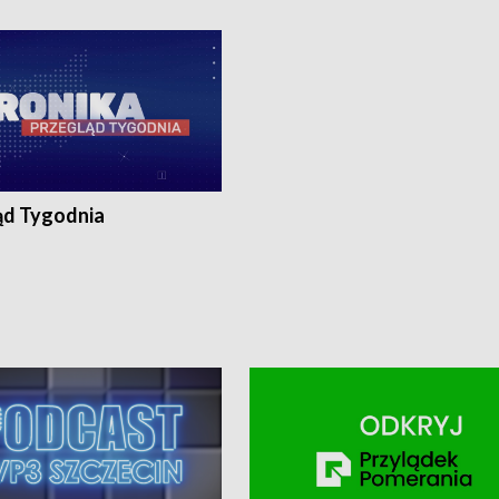
ronika@tvp.pl.
e-mail: kronika@tvp.pl.
ąd Tygodnia