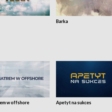
Barka
rem w offshore
Apetyt na sukces