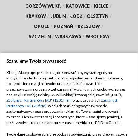
GORZÓW WLKP.
/
KATOWICE
/
KIELCE
/
KRAKÓW
/
LUBLIN
/
ŁÓDŹ
/
OLSZTYN
/
OPOLE
/
POZNAŃ
/
RZESZÓW
/
SZCZECIN
/
WARSZAWA
/
WROCŁAW
Szanujemy Twoją prywatność
Dołącz do nas:
Kliknij "Akceptuję i przechodzę do serwisu", aby wyrazić zgody na
korzystanie z technologii automatycznego śledzenia i zbierania danych,
TVP
dostęp do informacji na Twoim urządzeniu końcowym i ich
Abonament TVP
przechowywanie oraz na przetwarzanie Twoich danych osobowych przez
Regulamin TVP
nas, czyli Telewizję Polską S.A. w likwidacji (zwaną dalej również „TVP”),
Emisja w TVP
Polityka prywatności
Zaufanych Partnerów z IAB* (1201 firm)
oraz pozostałych
Zaufanych
Partnerów TVP (93 firm)
, w celach marketingowych (w tym do
Centrum informacji TVP
Moje zgody
zautomatyzowanego dopasowania reklam do Twoich zainteresowań i
mierzenia ich skuteczności) i pozostałych, które wskazujemy poniżej, a
Naziemna Telewizja Cyfrowa
Pomoc
także zgody na udostępnianie przez nas identyfikatora PPID do Google.
Sklep TVP
Biuro reklamy
Twoje dane osobowe zbierane podczas odwiedzania przez Ciebie naszych