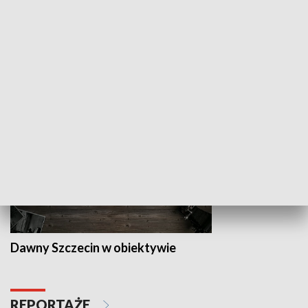
Z indeksem w ręku
Droga po suk
HISTORIA
Dawny Szczecin w obiektywie
REPORTAŻE