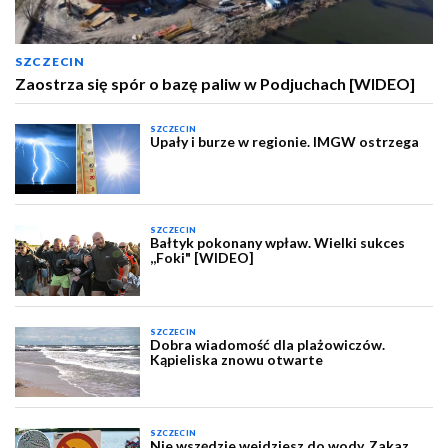
SZCZECIN
Zaostrza się spór o bazę paliw w Podjuchach [WIDEO]
SZCZECIN
Upały i burze w regionie. IMGW ostrzega
SZCZECIN
Bałtyk pokonany wpław. Wielki sukces
,,Foki" [WIDEO]
SZCZECIN
Dobra wiadomość dla plażowiczów.
Kąpieliska znowu otwarte
SZCZECIN
Nie wszędzie wejdziesz do wody. Zakaz