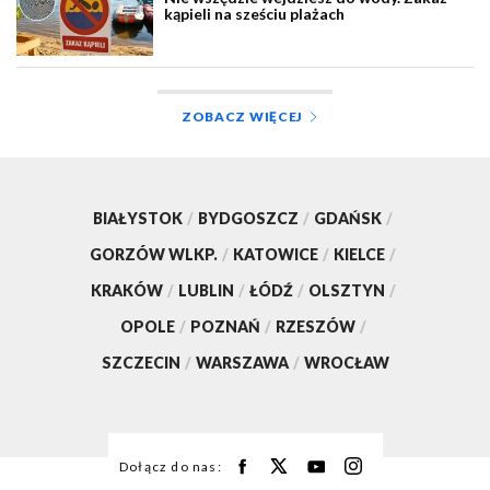
kąpieli na sześciu plażach
ZOBACZ WIĘCEJ
BIAŁYSTOK
/
BYDGOSZCZ
/
GDAŃSK
/
GORZÓW WLKP.
/
KATOWICE
/
KIELCE
/
KRAKÓW
/
LUBLIN
/
ŁÓDŹ
/
OLSZTYN
/
OPOLE
/
POZNAŃ
/
RZESZÓW
/
SZCZECIN
/
WARSZAWA
/
WROCŁAW
Dołącz do nas: