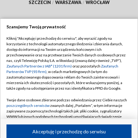
SZCZECIN
/
WARSZAWA
/
WROCŁAW
Szanujemy Twoją prywatność
Dołącz do nas:
Kliknij "Akceptuję i przechodzę do serwisu", aby wyrazić zgody na
korzystanie z technologii automatycznego śledzenia i zbierania danych,
TVP
dostęp do informacji na Twoim urządzeniu końcowym i ich
Abonament TVP
przechowywanie oraz na przetwarzanie Twoich danych osobowych przez
Regulamin TVP
nas, czyli Telewizję Polską S.A. w likwidacji (zwaną dalej również „TVP”),
Emisja w TVP
Polityka prywatności
Zaufanych Partnerów z IAB* (1201 firm)
oraz pozostałych
Zaufanych
Partnerów TVP (93 firm)
, w celach marketingowych (w tym do
Centrum informacji TVP
Moje zgody
zautomatyzowanego dopasowania reklam do Twoich zainteresowań i
mierzenia ich skuteczności) i pozostałych, które wskazujemy poniżej, a
Naziemna Telewizja Cyfrowa
Pomoc
także zgody na udostępnianie przez nas identyfikatora PPID do Google.
Sklep TVP
Biuro reklamy
Twoje dane osobowe zbierane podczas odwiedzania przez Ciebie naszych
Rada Programowa
Kontakt
poszczególnych serwisów
zwanych dalej „Portalem”, w tym informacje
zapisywane za pomocą technologii takich jak: pliki cookie, sygnalizatory
System NOS
WWW lub innych podobnych technologii umożliwiających świadczenie
dopasowanych i bezpiecznych usług, personalizację treści oraz reklam,
Informacje o nadawcy
Kanały
udostępnianie funkcji mediów społecznościowych oraz analizowanie
Akceptuję i przechodzę do serwisu
ruchu w Internecie.
Program dla prasy