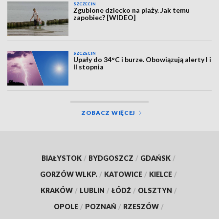
SZCZECIN
Zgubione dziecko na plaży. Jak temu
zapobiec? [WIDEO]
SZCZECIN
Upały do 34°C i burze. Obowiązują alerty I i
II stopnia
ZOBACZ WIĘCEJ
BIAŁYSTOK
/
BYDGOSZCZ
/
GDAŃSK
/
GORZÓW WLKP.
/
KATOWICE
/
KIELCE
/
KRAKÓW
/
LUBLIN
/
ŁÓDŹ
/
OLSZTYN
/
OPOLE
/
POZNAŃ
/
RZESZÓW
/