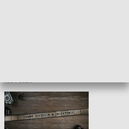
Z indeksem w ręku
Droga po suk
HISTORIA