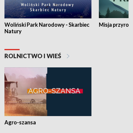
Woliński Park Narodowy - Skarbiec
Misja przyrod
Natury
ROLNICTWO I WIEŚ
Agro-szansa