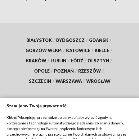
BIAŁYSTOK
/
BYDGOSZCZ
/
GDAŃSK
/
GORZÓW WLKP.
/
KATOWICE
/
KIELCE
/
KRAKÓW
/
LUBLIN
/
ŁÓDŹ
/
OLSZTYN
/
OPOLE
/
POZNAŃ
/
RZESZÓW
/
SZCZECIN
/
WARSZAWA
/
WROCŁAW
Szanujemy Twoją prywatność
Dołącz do nas:
Kliknij "Akceptuję i przechodzę do serwisu", aby wyrazić zgody na
korzystanie z technologii automatycznego śledzenia i zbierania danych,
TVP
dostęp do informacji na Twoim urządzeniu końcowym i ich
Abonament TVP
przechowywanie oraz na przetwarzanie Twoich danych osobowych przez
Regulamin TVP