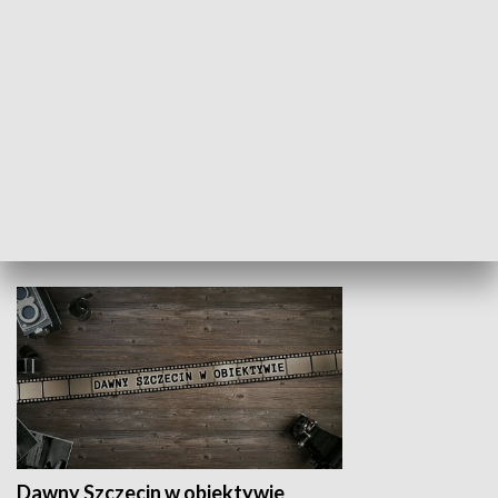
Z indeksem w ręku
Droga po suk
HISTORIA
Dawny Szczecin w obiektywie