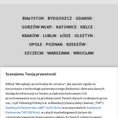
BIAŁYSTOK
/
BYDGOSZCZ
/
GDAŃSK
/
GORZÓW WLKP.
/
KATOWICE
/
KIELCE
/
KRAKÓW
/
LUBLIN
/
ŁÓDŹ
/
OLSZTYN
/
OPOLE
/
POZNAŃ
/
RZESZÓW
/
SZCZECIN
/
WARSZAWA
/
WROCŁAW
Szanujemy Twoją prywatność
Dołącz do nas:
Kliknij "Akceptuję i przechodzę do serwisu", aby wyrazić zgody na
korzystanie z technologii automatycznego śledzenia i zbierania danych,
TVP
dostęp do informacji na Twoim urządzeniu końcowym i ich
Abonament TVP
przechowywanie oraz na przetwarzanie Twoich danych osobowych przez
Regulamin TVP
nas, czyli Telewizję Polską S.A. w likwidacji (zwaną dalej również „TVP”),
Emisja w TVP
Polityka prywatności
Zaufanych Partnerów z IAB* (1201 firm)
oraz pozostałych
Zaufanych
Partnerów TVP (93 firm)
, w celach marketingowych (w tym do
Centrum informacji TVP
Moje zgody
zautomatyzowanego dopasowania reklam do Twoich zainteresowań i