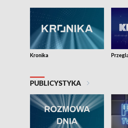
e-mail: kronika@tvp.pl.
e-mail: k
Kronika
Przegl
PUBLICYSTYKA