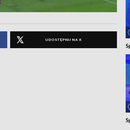
UDOSTĘPNIJ NA X
S
S