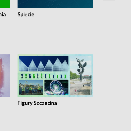
nia
Spięcie
Niedziałkow
Figury Szczecina