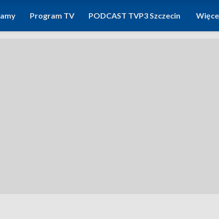
ramy
Program TV
PODCAST TVP3 Szczecin
Więce