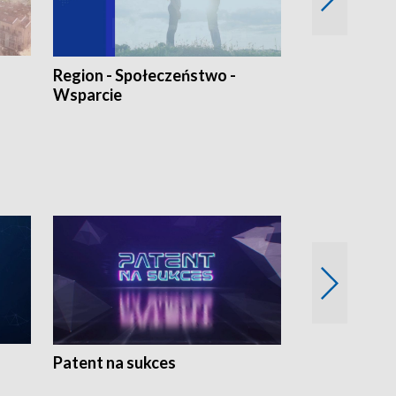
Region - Społeczeństwo -
Bez Barier
Wsparcie
Patent na sukces
Rolnictwo w 