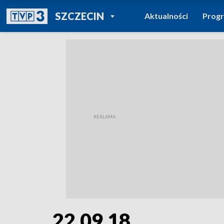
POWRÓT DO
SZCZECIN
Aktualności
Prog
TVP REGIONY
22.09.18