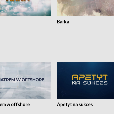
Barka
rem w offshore
Apetyt na sukces