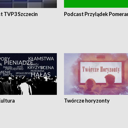
t TVP3 Szczecin
Podcast Przylądek Pomera
Kultura
Twórcze horyzonty