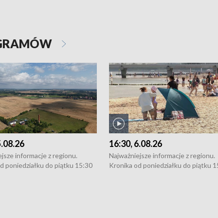
OGRAMÓW
5.08.26
16:30, 6.08.26
jsze informacje z regionu.
Najważniejsze informacje z regionu.
d poniedziałku do piątku 15:30
Kronika od poniedziałku do piątku 1
16:30 (+ rozmowa), 18:30, 21:30.
(flesz), 16:30 (+ rozmowa), 18:30, 21
y i święta 15:30 i 16:30
W weekendy i święta 15:30 i 16:30
8:30 i 21:30. Dziennikarze czekają
(flesz), 18:30 i 21:30. Dziennikarze c
a zgłoszenia: Szczecin - tel. 91-
na Państwa zgłoszenia: Szczecin - te
0, Koszalin - tel. 94-34-50-054,
4 8-10-400, Koszalin - tel. 94-34-50