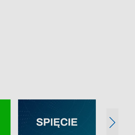
e-mail: kronika@tvp.pl.
e-mail: kronika@t