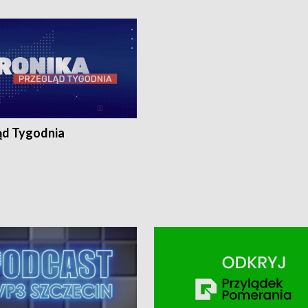
ronika@tvp.pl.
e-mail: kronika@tvp.pl.
ąd Tygodnia