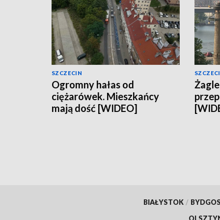
SZCZECIN
SZCZEC
Ogromny hałas od
Żagle
ciężarówek. Mieszkańcy
przep
mają dość [WIDEO]
[WID
BIAŁYSTOK
/
BYDGO
OLSZTY