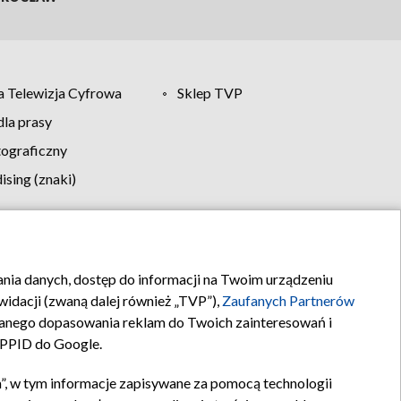
 Telewizja Cyfrowa
Sklep TVP
la prasy
tograficzny
sing (znaki)
klamy
Kontakt
rania danych, dostęp do informacji na Twoim urządzeniu
idacji (zwaną dalej również „TVP”),
Zaufanych Partnerów
anego dopasowania reklam do Twoich zainteresowań i
a PPID do Google.
”, w tym informacje zapisywane za pomocą technologii