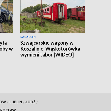
SZCZECIN
yła
Szwajcarskie wagony w
soby w
Koszalinie. Wąskotorówka
wymieni tabor [WIDEO]
KÓW
/
LUBLIN
/
ŁÓDŹ
/
ROCŁAW