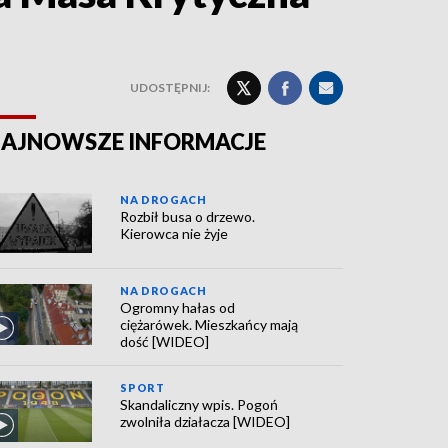
UDOSTĘPNIJ:
AJNOWSZE INFORMACJE
NA DROGACH
Rozbił busa o drzewo.
Kierowca nie żyje
NA DROGACH
Ogromny hałas od
ciężarówek. Mieszkańcy mają
dość [WIDEO]
SPORT
Skandaliczny wpis. Pogoń
zwolniła działacza [WIDEO]