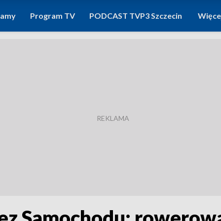
ramy
Program TV
PODCAST TVP3 Szczecin
Więce
Bez Samochodu: rowerow