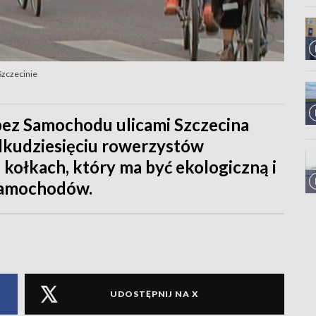
Szczecinie
ez Samochodu ulicami Szczecina
ilkudziesięciu rowerzystów
kołkach, który ma być ekologiczną i
samochodów.
UDOSTĘPNIJ NA X