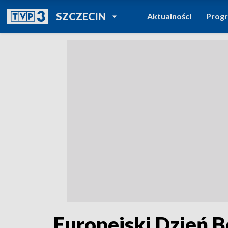
POWRÓT DO
SZCZECIN
Aktualności
Prog
TVP REGIONY
Europejski Dzień 