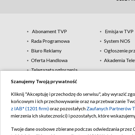
Abonament TVP
Emisja w TVP
Rada Programowa
System NOS
Biuro Reklamy
Ogłoszenie pr
Oferta Handlowa
Akademia Tele
Telegazeta ogłoszenia
Szanujemy Twoją prywatność
Regulamin TVP
Kliknij "Akceptuję i przechodzę do serwisu", aby wyrazić zg
końcowym i ich przechowywanie oraz na przetwarzanie Twoich
z IAB* (1201 firm)
oraz pozostałych
Zaufanych Partnerów T
mierzenia ich skuteczności) i pozostałych, które wskazujemy
Twoje dane osobowe zbierane podczas odwiedzania przez 