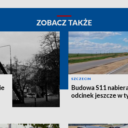
ZOBACZ TAKŻE
SZCZECIN
ie
Budowa S11 nabier
odcinek jeszcze w 