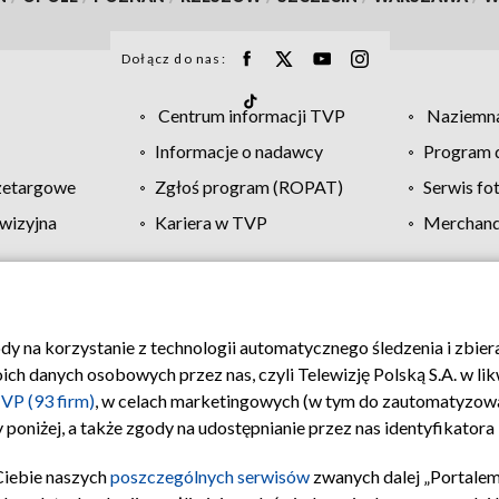
Dołącz do nas:
Centrum informacji TVP
Naziemna
Informacje o nadawcy
Program d
zetargowe
Zgłoś program (ROPAT)
Serwis fo
wizyjna
Kariera w TVP
Merchandi
Polityka prywatności
Moje zgody
Pomoc
Biuro re
ody na korzystanie z technologii automatycznego śledzenia i zbie
 danych osobowych przez nas, czyli Telewizję Polską S.A. w likw
VP (93 firm)
, w celach marketingowych (w tym do zautomatyzow
 poniżej, a także zgody na udostępnianie przez nas identyfikator
Ciebie naszych
poszczególnych serwisów
zwanych dalej „Portalem