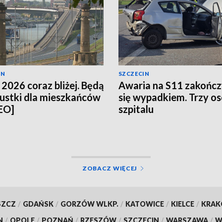
IN
SZCZECIN
 2026 coraz bliżej. Będą
Awaria na S11 zakończ
ustki dla mieszkańców
się wypadkiem. Trzy o
EO]
szpitalu
ZOBACZ WIĘCEJ
SZCZ
/
GDAŃSK
/
GORZÓW WLKP.
/
KATOWICE
/
KIELCE
/
KRA
N
/
OPOLE
/
POZNAŃ
/
RZESZÓW
/
SZCZECIN
/
WARSZAWA
/
W