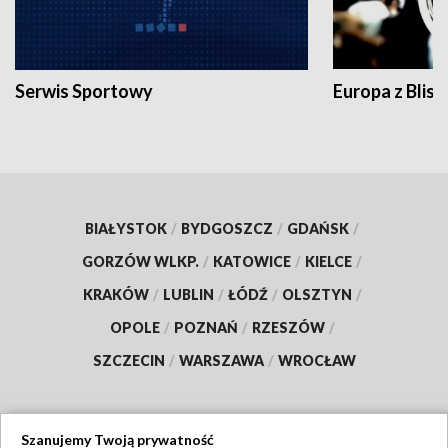
Serwis Sportowy
Europa z Blisk
BIAŁYSTOK
/
BYDGOSZCZ
/
GDAŃSK
/
GORZÓW WLKP.
/
KATOWICE
/
KIELCE
/
KRAKÓW
/
LUBLIN
/
ŁÓDŹ
/
OLSZTYN
/
OPOLE
/
POZNAŃ
/
RZESZÓW
/
SZCZECIN
/
WARSZAWA
/
WROCŁAW
Szanujemy Twoją prywatność