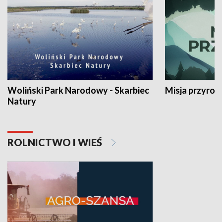
Woliński Park Narodowy - Skarbiec
Misja przyrod
Natury
ROLNICTWO I WIEŚ