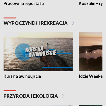
Pracownia reportażu
Koszalin – ryt
WYPOCZYNEK I REKREACJA
Kurs na Świnoujście
Idzie Weeken
PRZYRODA I EKOLOGIA