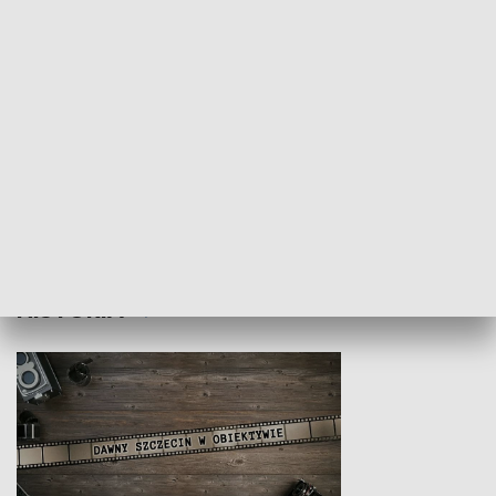
Z indeksem w ręku
Droga po suk
HISTORIA