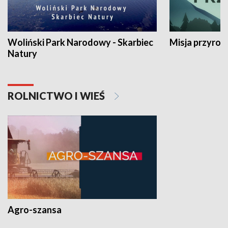
Woliński Park Narodowy - Skarbiec
Misja przyrod
Natury
ROLNICTWO I WIEŚ
Agro-szansa