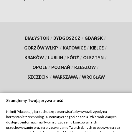
BIAŁYSTOK
/
BYDGOSZCZ
/
GDAŃSK
/
GORZÓW WLKP.
/
KATOWICE
/
KIELCE
/
KRAKÓW
/
LUBLIN
/
ŁÓDŹ
/
OLSZTYN
/
OPOLE
/
POZNAŃ
/
RZESZÓW
/
SZCZECIN
/
WARSZAWA
/
WROCŁAW
Szanujemy Twoją prywatność
Dołącz do nas:
Kliknij "Akceptuję i przechodzę do serwisu", aby wyrazić zgody na
korzystanie z technologii automatycznego śledzenia i zbierania danych,
TVP
dostęp do informacji na Twoim urządzeniu końcowym i ich
Abonament TVP
przechowywanie oraz na przetwarzanie Twoich danych osobowych przez
Regulamin TVP