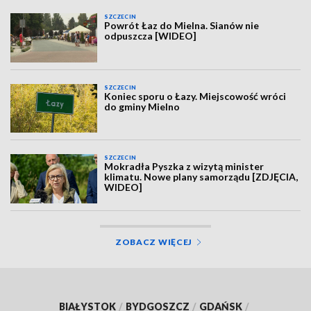
SZCZECIN
Powrót Łaz do Mielna. Sianów nie
odpuszcza [WIDEO]
SZCZECIN
Koniec sporu o Łazy. Miejscowość wróci
do gminy Mielno
SZCZECIN
Mokradła Pyszka z wizytą minister
klimatu. Nowe plany samorządu [ZDJĘCIA,
WIDEO]
ZOBACZ WIĘCEJ
BIAŁYSTOK
/
BYDGOSZCZ
/
GDAŃSK
/