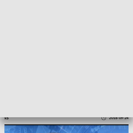
POWRÓT DO
SZCZECIN
TVP REGIONY
Rozmowa z Dariuszem Wieczorkiem
przew. zachodniopomorskiego SLD,
kandydatem do sejmiku
2018-09-24
kb