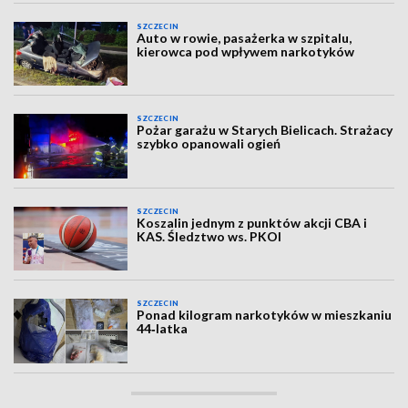
SZCZECIN
Auto w rowie, pasażerka w szpitalu,
kierowca pod wpływem narkotyków
SZCZECIN
Pożar garażu w Starych Bielicach. Strażacy
szybko opanowali ogień
SZCZECIN
Koszalin jednym z punktów akcji CBA i
KAS. Śledztwo ws. PKOl
SZCZECIN
Ponad kilogram narkotyków w mieszkaniu
44‑latka