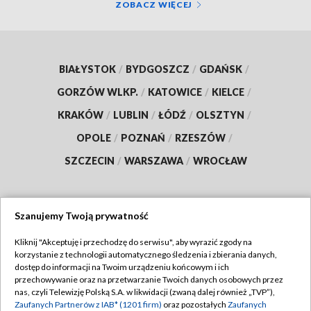
ZOBACZ WIĘCEJ
BIAŁYSTOK
/
BYDGOSZCZ
/
GDAŃSK
/
GORZÓW WLKP.
/
KATOWICE
/
KIELCE
/
KRAKÓW
/
LUBLIN
/
ŁÓDŹ
/
OLSZTYN
/
OPOLE
/
POZNAŃ
/
RZESZÓW
/
SZCZECIN
/
WARSZAWA
/
WROCŁAW
Szanujemy Twoją prywatność
Dołącz do nas:
Kliknij "Akceptuję i przechodzę do serwisu", aby wyrazić zgody na
korzystanie z technologii automatycznego śledzenia i zbierania danych,
TVP
dostęp do informacji na Twoim urządzeniu końcowym i ich
Abonament TVP
przechowywanie oraz na przetwarzanie Twoich danych osobowych przez
Regulamin TVP
nas, czyli Telewizję Polską S.A. w likwidacji (zwaną dalej również „TVP”),
Emisja w TVP
Polityka prywatności
Zaufanych Partnerów z IAB* (1201 firm)
oraz pozostałych
Zaufanych