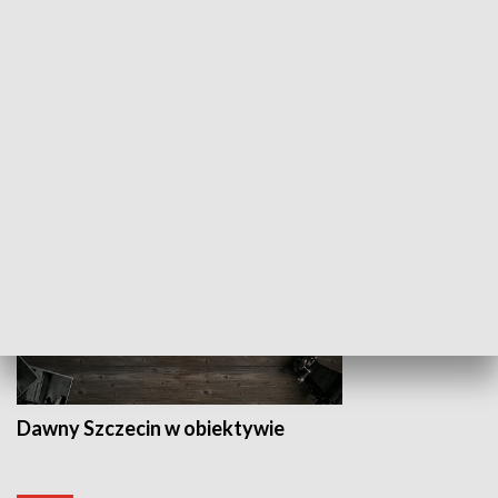
Z indeksem w ręku
Droga po suk
HISTORIA
Dawny Szczecin w obiektywie