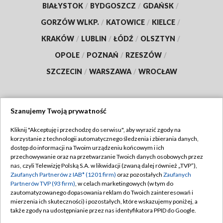
BIAŁYSTOK
/
BYDGOSZCZ
/
GDAŃSK
/
GORZÓW WLKP.
/
KATOWICE
/
KIELCE
/
KRAKÓW
/
LUBLIN
/
ŁÓDŹ
/
OLSZTYN
/
OPOLE
/
POZNAŃ
/
RZESZÓW
/
SZCZECIN
/
WARSZAWA
/
WROCŁAW
Szanujemy Twoją prywatność
Dołącz do nas:
Kliknij "Akceptuję i przechodzę do serwisu", aby wyrazić zgody na
korzystanie z technologii automatycznego śledzenia i zbierania danych,
TVP
dostęp do informacji na Twoim urządzeniu końcowym i ich
Abonament TVP
przechowywanie oraz na przetwarzanie Twoich danych osobowych przez
Regulamin TVP
nas, czyli Telewizję Polską S.A. w likwidacji (zwaną dalej również „TVP”),
Emisja w TVP
Polityka prywatności
Zaufanych Partnerów z IAB* (1201 firm)
oraz pozostałych
Zaufanych
Partnerów TVP (93 firm)
, w celach marketingowych (w tym do
Centrum informacji TVP
Moje zgody
zautomatyzowanego dopasowania reklam do Twoich zainteresowań i
mierzenia ich skuteczności) i pozostałych, które wskazujemy poniżej, a
Naziemna Telewizja Cyfrowa
Pomoc
także zgody na udostępnianie przez nas identyfikatora PPID do Google.
Sklep TVP