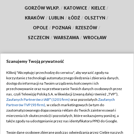
GORZÓW WLKP.
/
KATOWICE
/
KIELCE
/
KRAKÓW
/
LUBLIN
/
ŁÓDŹ
/
OLSZTYN
/
OPOLE
/
POZNAŃ
/
RZESZÓW
/
SZCZECIN
/
WARSZAWA
/
WROCŁAW
Szanujemy Twoją prywatność
Dołącz do nas:
Kliknij "Akceptuję i przechodzę do serwisu", aby wyrazić zgody na
korzystanie z technologii automatycznego śledzenia i zbierania danych,
TVP
dostęp do informacji na Twoim urządzeniu końcowym i ich
Abonament TVP
przechowywanie oraz na przetwarzanie Twoich danych osobowych przez
Regulamin TVP
nas, czyli Telewizję Polską S.A. w likwidacji (zwaną dalej również „TVP”),
Emisja w TVP
Polityka prywatności
Zaufanych Partnerów z IAB* (1201 firm)
oraz pozostałych
Zaufanych
Partnerów TVP (93 firm)
, w celach marketingowych (w tym do
Centrum informacji TVP
Moje zgody
zautomatyzowanego dopasowania reklam do Twoich zainteresowań i
mierzenia ich skuteczności) i pozostałych, które wskazujemy poniżej, a
Naziemna Telewizja Cyfrowa
Pomoc
także zgody na udostępnianie przez nas identyfikatora PPID do Google.
Sklep TVP
Biuro reklamy
Twoje dane osobowe zbierane podczas odwiedzania przez Ciebie naszych