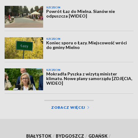
SZCZECIN
Powrót Łaz do Mielna. Sianów nie
odpuszcza [WIDEO]
SZCZECIN
Koniec sporu o Łazy. Miejscowość wróci
do gminy Mielno
SZCZECIN
Mokradła Pyszka z wizytą minister
klimatu. Nowe plany samorządu [ZDJĘCIA,
WIDEO]
ZOBACZ WIĘCEJ
BIAŁYSTOK
/
BYDGOSZCZ
/
GDAŃSK
/