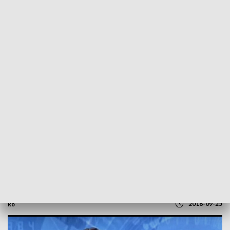
POWRÓT DO
SZCZECIN
TVP REGIONY
Rozmowa z Danielem Wacinkiewiczem,
z-ca prezydenta Szczecina, kandydatem
do rady miasta
2018-09-25
kb