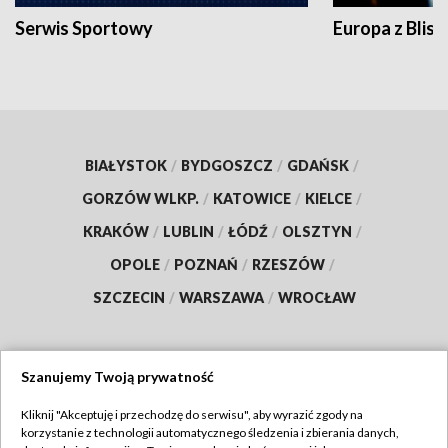
Serwis Sportowy
Europa z Blisk
BIAŁYSTOK
/
BYDGOSZCZ
/
GDAŃSK
/
GORZÓW WLKP.
/
KATOWICE
/
KIELCE
/
KRAKÓW
/
LUBLIN
/
ŁÓDŹ
/
OLSZTYN
/
OPOLE
/
POZNAŃ
/
RZESZÓW
/
SZCZECIN
/
WARSZAWA
/
WROCŁAW
Szanujemy Twoją prywatność
Dołącz do nas:
Kliknij "Akceptuję i przechodzę do serwisu", aby wyrazić zgody na
korzystanie z technologii automatycznego śledzenia i zbierania danych,
TVP