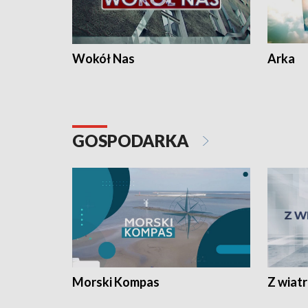
Wokół Nas
Arka
GOSPODARKA
Morski Kompas
Z wiat