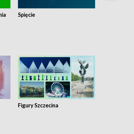
nia
Spięcie
Niedziałkow
Figury Szczecina