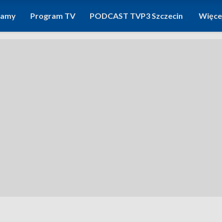
ramy
Program TV
PODCAST TVP3 Szczecin
Więce