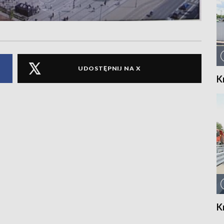
UDOSTĘPNIJ NA X
K
K