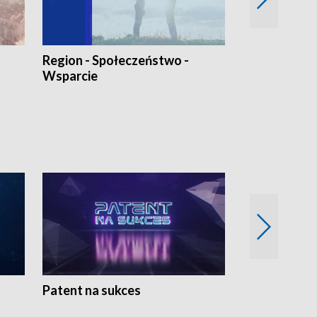
Region - Społeczeństwo -
Bez Barier
Wsparcie
Patent na sukces
Rolnictwo w 