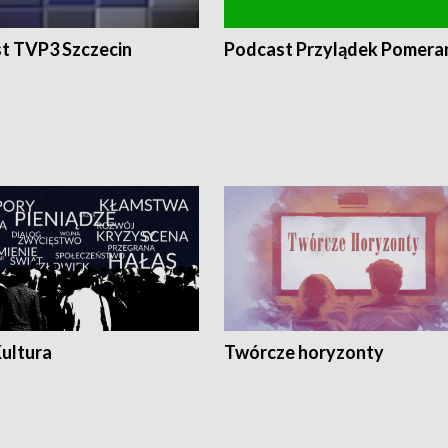
t TVP3 Szczecin
Podcast Przylądek Pomera
Kultura
Twórcze horyzonty