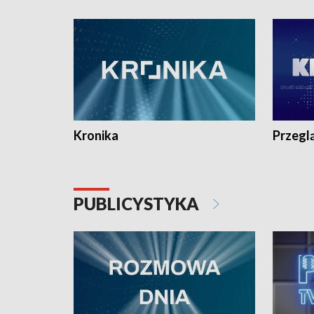
e-mail: kronika@tvp.pl.
e-mail: k
Kronika
Przegl
PUBLICYSTYKA