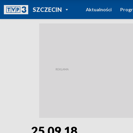
POWRÓT DO
SZCZECIN
Aktualności
Prog
TVP REGIONY
25.09.18