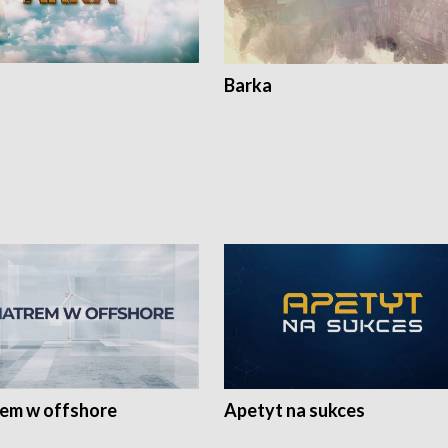
Barka
rem w offshore
Apetyt na sukces