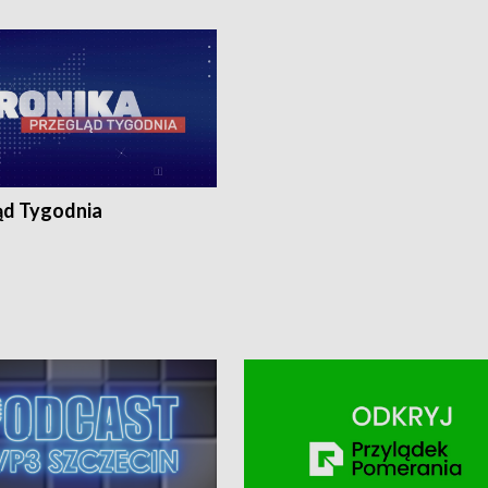
ronika@tvp.pl.
e-mail: kronika@tvp.pl.
ąd Tygodnia