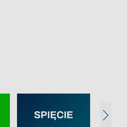
e-mail: kronika@tvp.pl.
e-mail: kronika@t