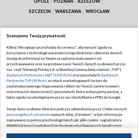
OPOLE
/
POZNAŃ
/
RZESZÓW
/
SZCZECIN
/
WARSZAWA
/
WROCŁAW
Szanujemy Twoją prywatność
Dołącz do nas:
Kliknij "Akceptuję i przechodzę do serwisu", aby wyrazić zgody na
korzystanie z technologii automatycznego śledzenia i zbierania danych,
TVP
dostęp do informacji na Twoim urządzeniu końcowym i ich
Abonament TVP
przechowywanie oraz na przetwarzanie Twoich danych osobowych przez
Regulamin TVP
nas, czyli Telewizję Polską S.A. w likwidacji (zwaną dalej również „TVP”),
Emisja w TVP
Polityka prywatności
Zaufanych Partnerów z IAB* (1201 firm)
oraz pozostałych
Zaufanych
Partnerów TVP (93 firm)
, w celach marketingowych (w tym do
Centrum informacji TVP
Moje zgody
zautomatyzowanego dopasowania reklam do Twoich zainteresowań i
mierzenia ich skuteczności) i pozostałych, które wskazujemy poniżej, a
Naziemna Telewizja Cyfrowa
Pomoc
także zgody na udostępnianie przez nas identyfikatora PPID do Google.
Sklep TVP
Biuro reklamy
Twoje dane osobowe zbierane podczas odwiedzania przez Ciebie naszych
Rada Programowa
Kontakt
poszczególnych serwisów
zwanych dalej „Portalem”, w tym informacje
zapisywane za pomocą technologii takich jak: pliki cookie, sygnalizatory
System NOS
WWW lub innych podobnych technologii umożliwiających świadczenie
dopasowanych i bezpiecznych usług, personalizację treści oraz reklam,
Informacje o nadawcy
Kanały
udostępnianie funkcji mediów społecznościowych oraz analizowanie