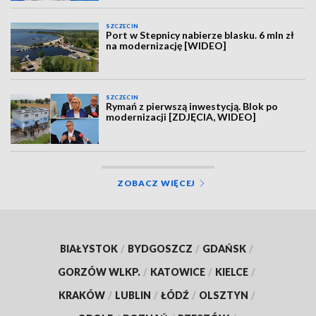
SZCZECIN
Port w Stepnicy nabierze blasku. 6 mln zł
na modernizację [WIDEO]
SZCZECIN
Rymań z pierwszą inwestycją. Blok po
modernizacji [ZDJĘCIA, WIDEO]
ZOBACZ WIĘCEJ
BIAŁYSTOK
/
BYDGOSZCZ
/
GDAŃSK
/
GORZÓW WLKP.
/
KATOWICE
/
KIELCE
/
KRAKÓW
/
LUBLIN
/
ŁÓDŹ
/
OLSZTYN
/