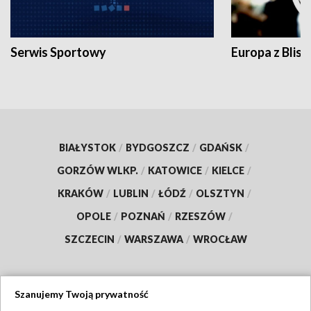
Serwis Sportowy
Europa z Blisk
BIAŁYSTOK
/
BYDGOSZCZ
/
GDAŃSK
/
GORZÓW WLKP.
/
KATOWICE
/
KIELCE
/
KRAKÓW
/
LUBLIN
/
ŁÓDŹ
/
OLSZTYN
/
OPOLE
/
POZNAŃ
/
RZESZÓW
/
SZCZECIN
/
WARSZAWA
/
WROCŁAW
Szanujemy Twoją prywatność
Dołącz do nas: