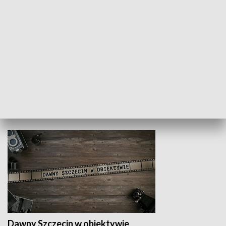
Z indeksem w ręku
Droga po suk
HISTORIA
Dawny Szczecin w obiektywie