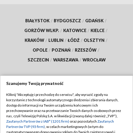
BIAŁYSTOK
/
BYDGOSZCZ
/
GDAŃSK
/
GORZÓW WLKP.
/
KATOWICE
/
KIELCE
/
KRAKÓW
/
LUBLIN
/
ŁÓDŹ
/
OLSZTYN
/
OPOLE
/
POZNAŃ
/
RZESZÓW
/
SZCZECIN
/
WARSZAWA
/
WROCŁAW
Szanujemy Twoją prywatność
Dołącz do nas:
Kliknij "Akceptuję i przechodzę do serwisu", aby wyrazić zgody na
korzystanie z technologii automatycznego śledzenia i zbierania danych,
TVP
dostęp do informacji na Twoim urządzeniu końcowym i ich
Abonament TVP
przechowywanie oraz na przetwarzanie Twoich danych osobowych przez
Regulamin TVP
nas, czyli Telewizję Polską S.A. w likwidacji (zwaną dalej również „TVP”),
Emisja w TVP
Polityka prywatności
Zaufanych Partnerów z IAB* (1201 firm)
oraz pozostałych
Zaufanych
Partnerów TVP (93 firm)
, w celach marketingowych (w tym do
Centrum informacji TVP
Moje zgody
zautomatyzowanego dopasowania reklam do Twoich zainteresowań i