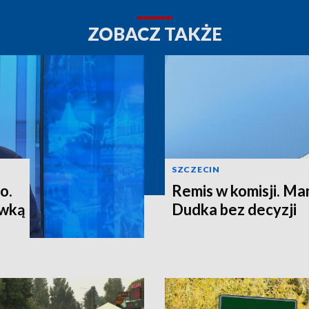
ZOBACZ TAKŻE
SZCZECIN
o.
Remis w komisji. M
ewką
Dudka bez decyzji