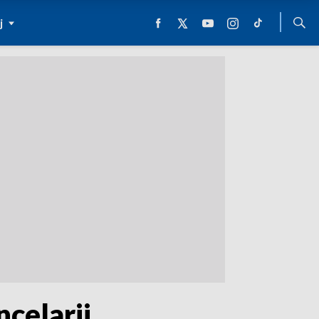
j
celarii