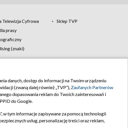
 Telewizja Cyfrowa
Sklep TVP
la prasy
tograficzny
sing (znaki)
klamy
Kontakt
rania danych, dostęp do informacji na Twoim urządzeniu
idacji (zwaną dalej również „TVP”),
Zaufanych Partnerów
anego dopasowania reklam do Twoich zainteresowań i
a PPID do Google.
”, w tym informacje zapisywane za pomocą technologii
zpiecznych usług, personalizację treści oraz reklam,