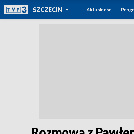
POWRÓT DO
SZCZECIN
Aktualności
Prog
TVP REGIONY
Rozmowa z Pawłem