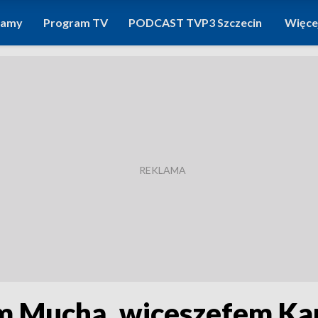
ramy
Program TV
PODCAST TVP3 Szczecin
Więce
 Muchą, wiceszefem Kan