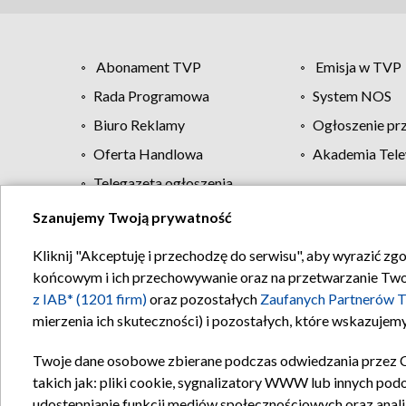
Abonament TVP
Emisja w TVP
Rada Programowa
System NOS
Biuro Reklamy
Ogłoszenie pr
Oferta Handlowa
Akademia Tele
Telegazeta ogłoszenia
Szanujemy Twoją prywatność
Regulamin TVP
Kliknij "Akceptuję i przechodzę do serwisu", aby wyrazić zg
końcowym i ich przechowywanie oraz na przetwarzanie Twoich
z IAB* (1201 firm)
oraz pozostałych
Zaufanych Partnerów T
mierzenia ich skuteczności) i pozostałych, które wskazujemy
Twoje dane osobowe zbierane podczas odwiedzania przez 
takich jak: pliki cookie, sygnalizatory WWW lub innych pod
udostępnianie funkcji mediów społecznościowych oraz anali