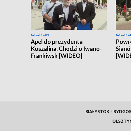
SZCZECIN
SZCZEC
Apel do prezydenta
Powró
Koszalina. Chodzi o Iwano-
Sianó
Frankiwsk [WIDEO]
[WID
BIAŁYSTOK
/
BYDGO
OLSZTY