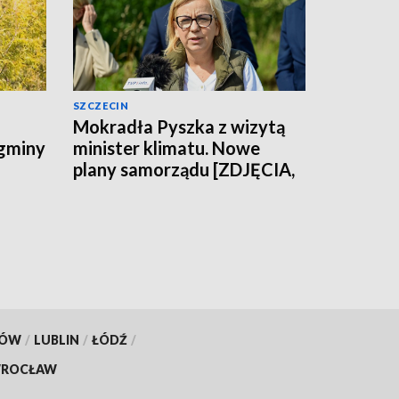
SZCZECIN
Mokradła Pyszka z wizytą
 gminy
minister klimatu. Nowe
plany samorządu [ZDJĘCIA,
WIDEO]
KÓW
/
LUBLIN
/
ŁÓDŹ
/
ROCŁAW