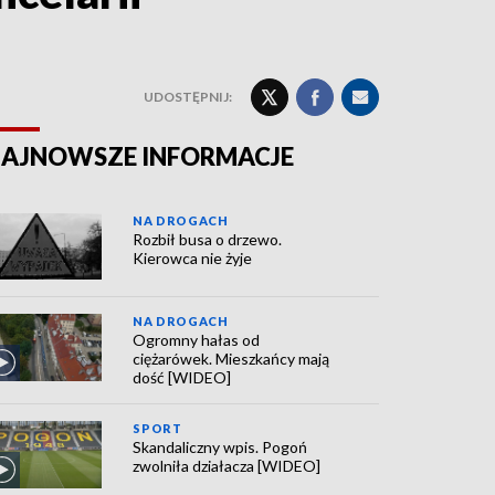
UDOSTĘPNIJ:
AJNOWSZE INFORMACJE
NA DROGACH
Rozbił busa o drzewo.
Kierowca nie żyje
NA DROGACH
Ogromny hałas od
ciężarówek. Mieszkańcy mają
dość [WIDEO]
SPORT
Skandaliczny wpis. Pogoń
zwolniła działacza [WIDEO]