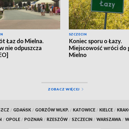
IN
SZCZECIN
t Łaz do Mielna.
Koniec sporu o Łazy.
w nie odpuszcza
Miejscowość wróci do
EO]
Mielno
ZOBACZ WIĘCEJ
SZCZ
/
GDAŃSK
/
GORZÓW WLKP.
/
KATOWICE
/
KIELCE
/
KRA
N
/
OPOLE
/
POZNAŃ
/
RZESZÓW
/
SZCZECIN
/
WARSZAWA
/
W