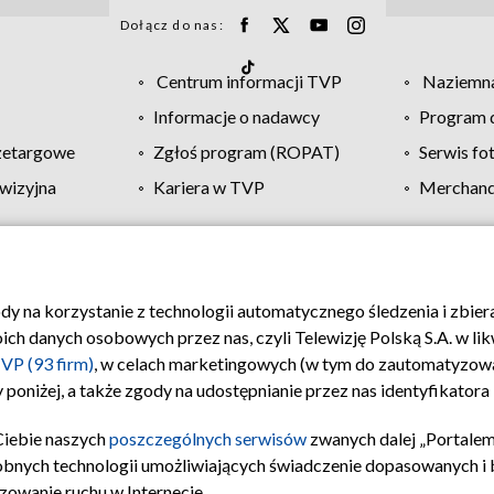
Dołącz do nas:
Centrum informacji TVP
Naziemna
Informacje o nadawcy
Program d
zetargowe
Zgłoś program (ROPAT)
Serwis fo
wizyjna
Kariera w TVP
Merchandi
Polityka prywatności
Moje zgody
Pomoc
Biuro re
ody na korzystanie z technologii automatycznego śledzenia i zbie
 danych osobowych przez nas, czyli Telewizję Polską S.A. w likw
VP (93 firm)
, w celach marketingowych (w tym do zautomatyzow
 poniżej, a także zgody na udostępnianie przez nas identyfikator
Ciebie naszych
poszczególnych serwisów
zwanych dalej „Portalem
obnych technologii umożliwiających świadczenie dopasowanych i be
zowanie ruchu w Internecie.