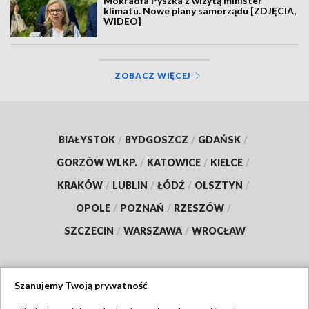
Mokradła Pyszka z wizytą minister
klimatu. Nowe plany samorządu [ZDJĘCIA,
WIDEO]
ZOBACZ WIĘCEJ
BIAŁYSTOK
/
BYDGOSZCZ
/
GDAŃSK
/
GORZÓW WLKP.
/
KATOWICE
/
KIELCE
/
KRAKÓW
/
LUBLIN
/
ŁÓDŹ
/
OLSZTYN
/
OPOLE
/
POZNAŃ
/
RZESZÓW
/
SZCZECIN
/
WARSZAWA
/
WROCŁAW
Szanujemy Twoją prywatność
Dołącz do nas: