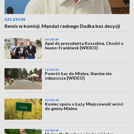
SZCZECIN
Remis w komisji. Mandat radnego Dudka bez decyzji
SZCZECIN
Apel do prezydenta Koszalina. Chodzi o
Iwano-Frankiwsk [WIDEO]
SZCZECIN
Powrót Łaz do Mielna. Sianów nie
odpuszcza [WIDEO]
SZCZECIN
Koniec sporu o Łazy. Miejscowość wróci
do gminy Mielno
SZCZECIN