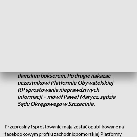
oficjalną stronę.
Po trzygodzinnej rozprawie sąd wydał orzeczenie na korzyść
Dariusza Mateckiego.
- Postanawia zakazać uczestnikowi
Platformie Obywatelskiej RP
rozpowszechniania nieprawdziwych
informacji, że Dariusz Matecki jest
damskim bokserem. Po drugie nakazać
uczestnikowi Platformie Obywatelskiej
RP sprostowania nieprawdziwych
informacji – mówił Paweł Marycz, sędzia
Sądu Okręgowego w Szczecinie.
Przeprosiny i sprostowanie mają zostać opublikowane na
facebookowym profilu zachodniopomorskiej Platformy