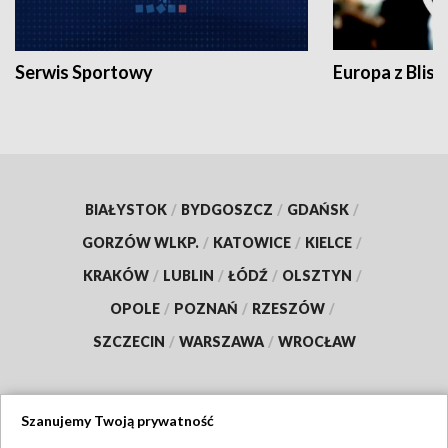
Serwis Sportowy
Europa z Blisk
BIAŁYSTOK
/
BYDGOSZCZ
/
GDAŃSK
/
GORZÓW WLKP.
/
KATOWICE
/
KIELCE
/
KRAKÓW
/
LUBLIN
/
ŁÓDŹ
/
OLSZTYN
/
OPOLE
/
POZNAŃ
/
RZESZÓW
/
SZCZECIN
/
WARSZAWA
/
WROCŁAW
Szanujemy Twoją prywatność
Dołącz do nas: