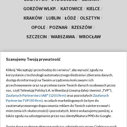
GORZÓW WLKP.
/
KATOWICE
/
KIELCE
/
KRAKÓW
/
LUBLIN
/
ŁÓDŹ
/
OLSZTYN
/
OPOLE
/
POZNAŃ
/
RZESZÓW
/
SZCZECIN
/
WARSZAWA
/
WROCŁAW
Szanujemy Twoją prywatność
Dołącz do nas:
Kliknij "Akceptuję i przechodzę do serwisu", aby wyrazić zgody na
korzystanie z technologii automatycznego śledzenia i zbierania danych,
TVP
dostęp do informacji na Twoim urządzeniu końcowym i ich
Abonament TVP
przechowywanie oraz na przetwarzanie Twoich danych osobowych przez
Regulamin TVP
nas, czyli Telewizję Polską S.A. w likwidacji (zwaną dalej również „TVP”),
Emisja w TVP
Polityka prywatności
Zaufanych Partnerów z IAB* (1201 firm)
oraz pozostałych
Zaufanych
Partnerów TVP (93 firm)
, w celach marketingowych (w tym do
Centrum informacji TVP
Moje zgody
zautomatyzowanego dopasowania reklam do Twoich zainteresowań i
mierzenia ich skuteczności) i pozostałych, które wskazujemy poniżej, a
Naziemna Telewizja Cyfrowa
Pomoc
także zgody na udostępnianie przez nas identyfikatora PPID do Google.
Sklep TVP
Biuro reklamy
Twoje dane osobowe zbierane podczas odwiedzania przez Ciebie naszych