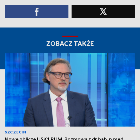
ZOBACZ TAKŻE
SZCZECIN
Nowe oblicze USK1 PUM. Rozmowa z dr hab. n.med.