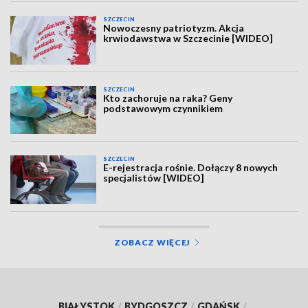
SZCZECIN
Nowoczesny patriotyzm. Akcja
krwiodawstwa w Szczecinie [WIDEO]
SZCZECIN
Kto zachoruje na raka? Geny
podstawowym czynnikiem
SZCZECIN
E-rejestracja rośnie. Dołączy 8 nowych
specjalistów [WIDEO]
ZOBACZ WIĘCEJ
BIAŁYSTOK
/
BYDGOSZCZ
/
GDAŃSK
/