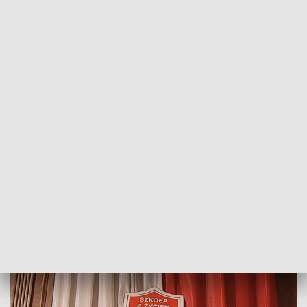
POWRÓT DO
SZCZECIN
TVP REGIONY
Sukces komórkomanii. Przybyło ponad
tysiąc potencjalnych dawców
2018-09-27
Przemysław Plecan / kb