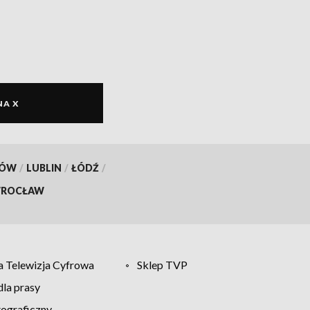
NA X
KÓW
/
LUBLIN
/
ŁÓDŹ
/
ROCŁAW
 Telewizja Cyfrowa
Sklep TVP
la prasy
tograficzny