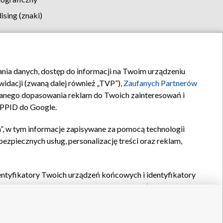
sing (znaki)
klamy
Kontakt
rania danych, dostęp do informacji na Twoim urządzeniu
idacji (zwaną dalej również „TVP”),
Zaufanych Partnerów
anego dopasowania reklam do Twoich zainteresowań i
a PPID do Google.
”, w tym informacje zapisywane za pomocą technologii
zpiecznych usług, personalizację treści oraz reklam,
identyfikatory Twoich urządzeń końcowych i identyfikatory
P,
Zaufanych Partnerów z IAB
oraz pozostałych
Zaufanych
 wyboru podstawowych reklam, wyboru spersonalizowanych
ch treści, pomiaru wydajności reklam, pomiaru wydajności
nia bezpieczeństwa, zapobiegania oszustwom i usuwania