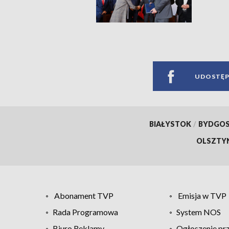
UDOSTĘP
BIAŁYSTOK
/
BYDGO
OLSZTY
Abonament TVP
Emisja w TVP
Rada Programowa
System NOS
Biuro Reklamy
Ogłoszenie pr