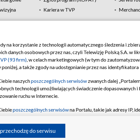
wizyjna
Kariera w TVP
Merchandi
Polityka prywatności
Moje zgody
Pomoc
Biuro re
ody na korzystanie z technologii automatycznego śledzenia i zbie
 danych osobowych przez nas, czyli Telewizję Polską S.A. w likw
VP (93 firm)
, w celach marketingowych (w tym do zautomatyzow
 poniżej, a także zgody na udostępnianie przez nas identyfikator
Ciebie naszych
poszczególnych serwisów
zwanych dalej „Portalem
obnych technologii umożliwiających świadczenie dopasowanych i be
zowanie ruchu w Internecie.
Ciebie
poszczególnych serwisów
na Portalu, takie jak adresy IP, 
sach Portalu czy historia odwiedzin będą przetwarzane przez TV
ji: przechowywania informacji na urządzeniu lub dostęp do nich,
©2026 Telewizja Polska S.A. w likwidacji
 przechodzę do serwisu
enia profilu spersonalizowanych treści, wyboru spersonalizowany
inii odbiorców, opracowywania i ulepszania produktów, zapewnie