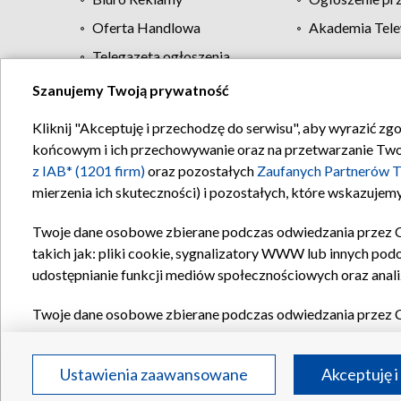
Oferta Handlowa
Akademia Tele
Telegazeta ogłoszenia
Szanujemy Twoją prywatność
Regulamin TVP
Kliknij "Akceptuję i przechodzę do serwisu", aby wyrazić zg
końcowym i ich przechowywanie oraz na przetwarzanie Twoich
z IAB* (1201 firm)
oraz pozostałych
Zaufanych Partnerów T
mierzenia ich skuteczności) i pozostałych, które wskazujemy
Twoje dane osobowe zbierane podczas odwiedzania przez 
takich jak: pliki cookie, sygnalizatory WWW lub innych pod
udostępnianie funkcji mediów społecznościowych oraz anali
Twoje dane osobowe zbierane podczas odwiedzania przez 
plików cookie, informacje o Twoich wyszukiwaniach w serwi
Partnerów TVP
dla realizacji następujących celów i funkc
Ustawienia zaawansowane
Akceptuję i
reklam, tworzenia profilu spersonalizowanych reklam, tworz
treści, stosowania badań rynkowych w celu generowania op