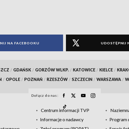
NIJ NA FACEBOOKU
UDOSTĘPNIJ 
SZCZ
/
GDAŃSK
/
GORZÓW WLKP.
/
KATOWICE
/
KIELCE
/
KRA
N
/
OPOLE
/
POZNAŃ
/
RZESZÓW
/
SZCZECIN
/
WARSZAWA
/
W
Dołącz do nas:
Centrum informacji TVP
Naziemna
Informacje o nadawcy
Program d
zetargowe
Zgłoś program (ROPAT)
Serwis fo