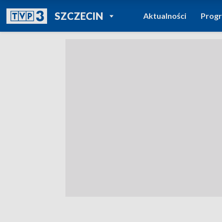
POWRÓT DO
SZCZECIN
Aktualności
Prog
TVP REGIONY