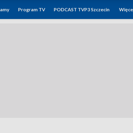
ramy
Program TV
PODCAST TVP3 Szczecin
Więce