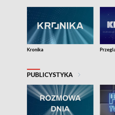
e-mail: kronika@tvp.pl.
e-mail: k
Kronika
Przegl
PUBLICYSTYKA