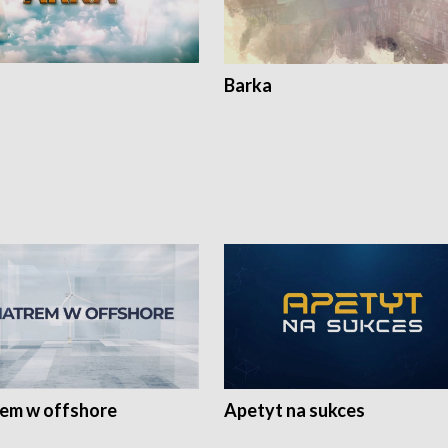
Barka
rem w offshore
Apetyt na sukces