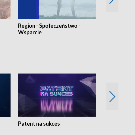
Region - Społeczeństwo -
Bez Barier
Wsparcie
Patent na sukces
Rolnictwo w 