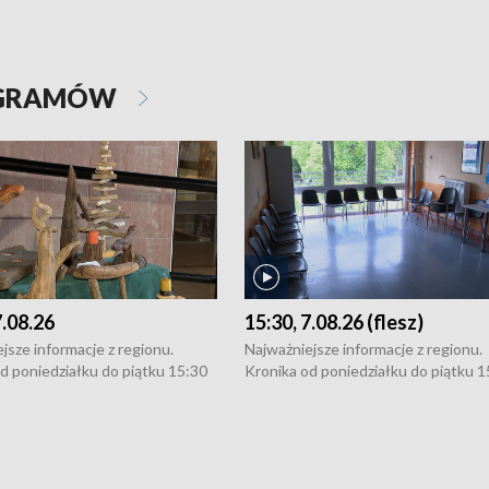
OGRAMÓW
7.08.26
15:30, 7.08.26 (flesz)
jsze informacje z regionu.
Najważniejsze informacje z regionu.
d poniedziałku do piątku 15:30
Kronika od poniedziałku do piątku 1
16:30 (+ rozmowa), 18:30, 21:30.
(flesz), 16:30 (+ rozmowa), 18:30, 21
y i święta 15:30 i 16:30
W weekendy i święta 15:30 i 16:30
8:30 i 21:30. Dziennikarze czekają
(flesz), 18:30 i 21:30. Dziennikarze c
a zgłoszenia: Szczecin - tel. 91-
na Państwa zgłoszenia: Szczecin - te
0, Koszalin - tel. 94-34-50-054,
4 8-10-400, Koszalin - tel. 94-34-50