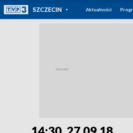
POWRÓT DO
SZCZECIN
Aktualności
Prog
TVP REGIONY
14:30, 27.09.18