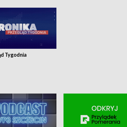
ronika@tvp.pl.
e-mail: kronika@tvp.pl.
ąd Tygodnia