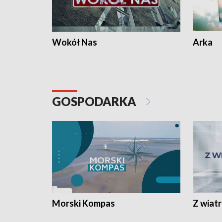
Wokół Nas
Arka
GOSPODARKA
Morski Kompas
Z wiat