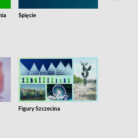
nia
Spięcie
Niedziałkow
Figury Szczecina