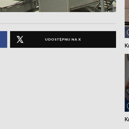
UDOSTĘPNIJ NA X
K
K