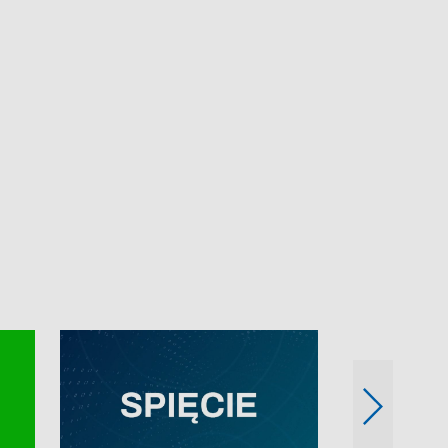
e-mail: kronika@tvp.pl.
e-mail: kronika@t