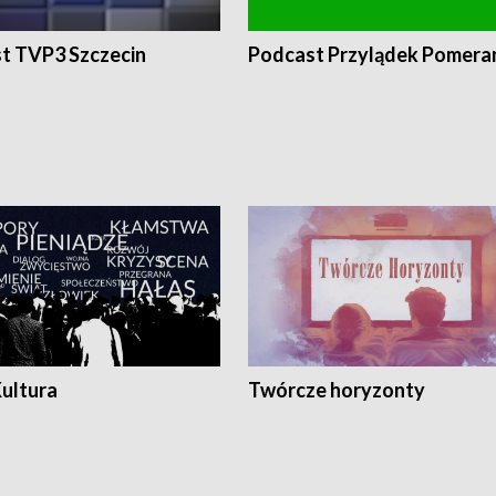
t TVP3 Szczecin
Podcast Przylądek Pomera
Kultura
Twórcze horyzonty