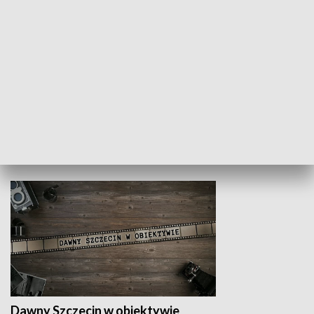
Z indeksem w ręku
Droga po suk
HISTORIA
Dawny Szczecin w obiektywie