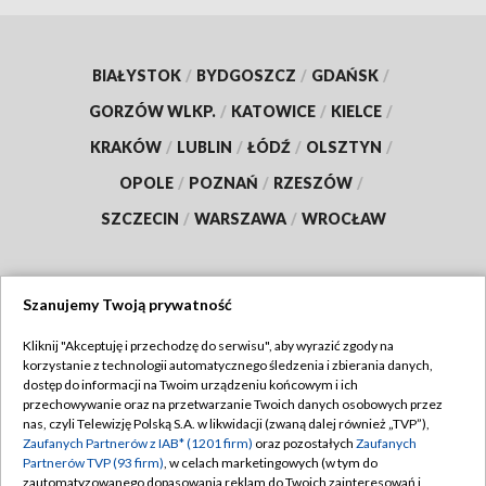
BIAŁYSTOK
/
BYDGOSZCZ
/
GDAŃSK
/
GORZÓW WLKP.
/
KATOWICE
/
KIELCE
/
KRAKÓW
/
LUBLIN
/
ŁÓDŹ
/
OLSZTYN
/
OPOLE
/
POZNAŃ
/
RZESZÓW
/
SZCZECIN
/
WARSZAWA
/
WROCŁAW
Szanujemy Twoją prywatność
Dołącz do nas:
Kliknij "Akceptuję i przechodzę do serwisu", aby wyrazić zgody na
korzystanie z technologii automatycznego śledzenia i zbierania danych,
TVP
dostęp do informacji na Twoim urządzeniu końcowym i ich
Abonament TVP
przechowywanie oraz na przetwarzanie Twoich danych osobowych przez
Regulamin TVP
nas, czyli Telewizję Polską S.A. w likwidacji (zwaną dalej również „TVP”),
Emisja w TVP
Polityka prywatności
Zaufanych Partnerów z IAB* (1201 firm)
oraz pozostałych
Zaufanych
Partnerów TVP (93 firm)
, w celach marketingowych (w tym do
Centrum informacji TVP
Moje zgody
zautomatyzowanego dopasowania reklam do Twoich zainteresowań i